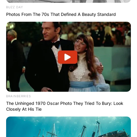
BUZZ DAY
Македонија
Photos From The 70s That Defined A Beauty Standard
НАЈБАРАНИ
СМЕСТУВАЊА
BRAINBERRIES
The Unhinged 1970 Oscar Photo They Tried To Bury: Look
Најбарано на Гладиатор
Closely At His Tie