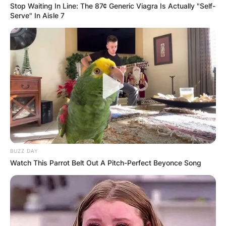
Stop Waiting In Line: The 87¢ Generic Viagra Is Actually "Self-
Serve" In Aisle 7
Апартмани
Вили
Локали
Хотели
BUZZ DAY
Watch This Parrot Belt Out A Pitch-Perfect Beyonce Song