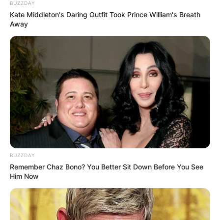
BUZZDAY
Грција
Kate Middleton's Daring Outfit Took Prince William's Breath
Away
BUZZDAY
Хрватска
Remember Chaz Bono? You Better Sit Down Before You See
Him Now