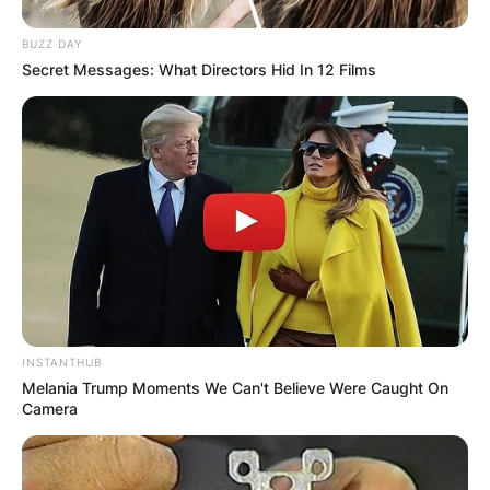
BUZZ DAY
Secret Messages: What Directors Hid In 12 Films
Повик до сите верници: Да
помогнеме во изградбата на
храмот „Свети Трифун“
INSTANTHUB
Melania Trump Moments We Can't Believe Were Caught On
Camera