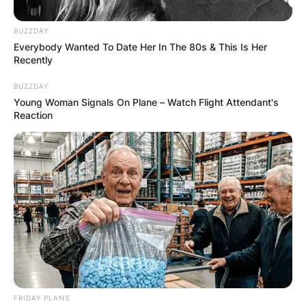
BUZZDAY
Everybody Wanted To Date Her In The 80s & This Is Her
Recently
BUZZDAY
Барај
Young Woman Signals On Plane – Watch Flight Attendant's
Reaction
КАТЕГОРИИ
Пронајдете го тоа што ве интересира
најмногу
FRIDAY PLANS