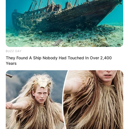
БЛОГ
BUZZ DAY
They Found A Ship Nobody Had Touched In Over 2,400
Years