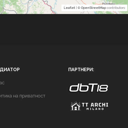
Leaflet
| ©
OpenStreetMap
contributors
АДИАТОР
ПАРТНЕРИ:
ас
итика на приватност