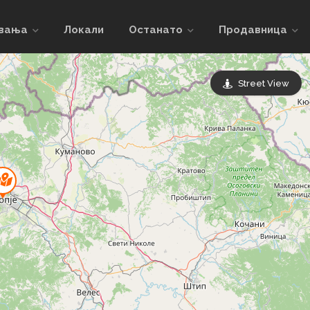
увања
Локали
Останато
Продавница
Street View