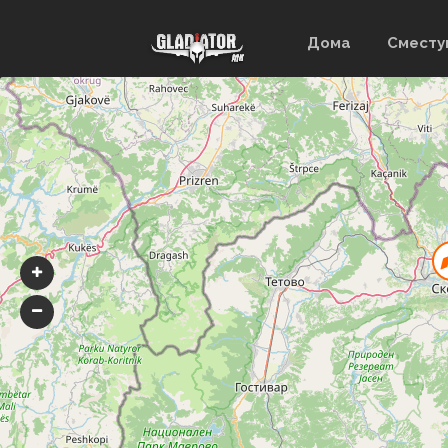
Дома
Смест