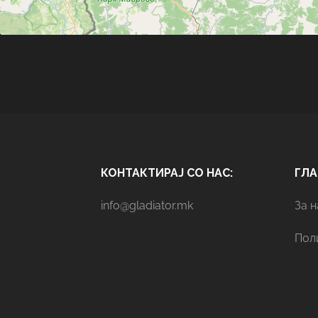
КОНТАКТИРАЈ СО НАС:
ГЛ
info@gladiator.mk
За н
Пол