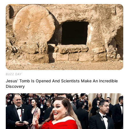
Македонија
НАЈБАРАНИ
BUZZ DAY
СМЕСТУВАЊА
Jesus' Tomb Is Opened And Scientists Make An Incredible
Discovery
Најбарано на Гладиатор