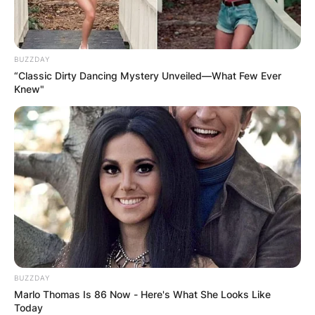
BUZZDAY
“Classic Dirty Dancing Mystery Unveiled—What Few Ever
Knew"
Црна Гора
BUZZDAY
Marlo Thomas Is 86 Now - Here's What She Looks Like
Today