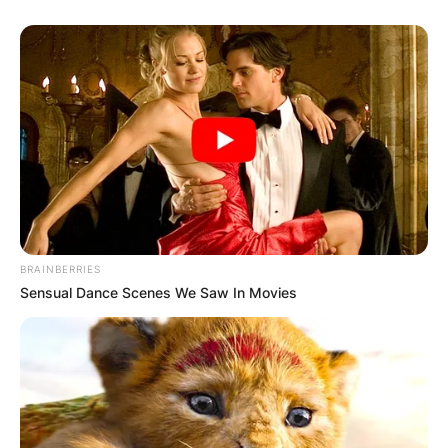
(ФОТО) Висок свет крст поставен
BRAINBERRIES
во Студена Бара: Нов симбол на
Sensual Dance Scenes We Saw In Movies
верата и надежта
Повеќе