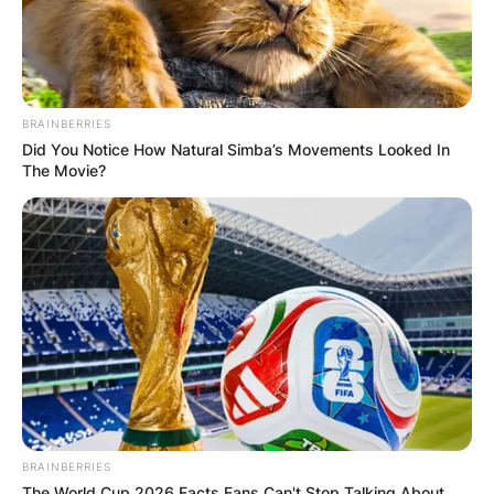
BRAINBERRIES
Did You Notice How Natural Simba’s Movements Looked In
The Movie?
КОНТАКТИРАЈ СО НАС:
info@gladiator.mk
ГЛАДИАТОР
За нас
Политика на приватност
ПАРТНЕРИ:
BRAINBERRIES
The World Cup 2026 Facts Fans Can't Stop Talking About