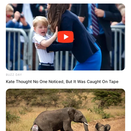
Повик до сите верници: Да
помогнеме во изградбата на
храмот „Свети Трифун“
BUZZ DAY
Kate Thought No One Noticed, But It Was Caught On Tape