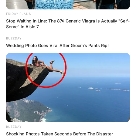
FRIDAY PLANS
Stop Waiting In Line: The 87¢ Generic Viagra Is Actually "Self-
Serve" In Aisle 7
BUZZDAY
Барај
Wedding Photo Goes Viral After Groom's Pants Rip!
КАТЕГОРИИ
Пронајдете го тоа што ве интересира
најмногу
BUZZDAY
Shocking Photos Taken Seconds Before The Disaster