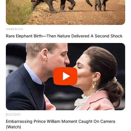
HABERION
Rare Elephant Birth—Then Nature Delivered A Second Shock
Хуманитарен повик: Да ја
обновиме заедно црквата „Св.
Троица“
BUZZDAY
Embarrassing Prince William Moment Caught On Camera
(Watch)