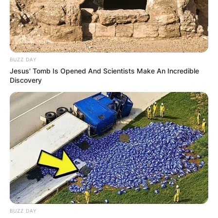
BUZZ DAY
Jesus' Tomb Is Opened And Scientists Make An Incredible
Discovery
Црна Гора
BUZZ DAY