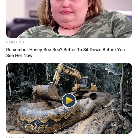
HABERION
Remember Honey Boo Boo? Better To Sit Down Before You
See Her Now
Хуманитарен повик: Да ја
обновиме заедно црквата „Св.
Троица“
HABERION