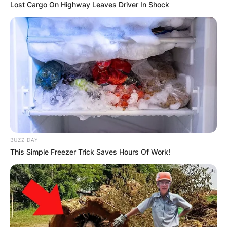
Lost Cargo On Highway Leaves Driver In Shock
Македонија
НАЈБАРАНИ
СМЕСТУВАЊА
BUZZ DAY
This Simple Freezer Trick Saves Hours Of Work!
Најбарано на Гладиатор