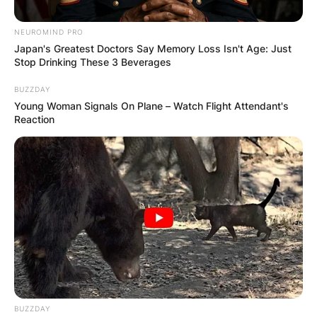
NEUROMIND PRO
Japan's Greatest Doctors Say Memory Loss Isn't Age: Just
Stop Drinking These 3 Beverages
BUZZDAY
Барај
Young Woman Signals On Plane – Watch Flight Attendant's
Reaction
КАТЕГОРИИ
Пронајдете го тоа што ве интересира
најмногу
BUZZDAY