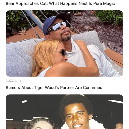
Bear Approaches Cat: What Happens Next Is Pure Magic
Апартмани
Вили
BUZZ DAY
Локали
Хотели
Rumors About Tiger Wood's Partner Are Confirmed