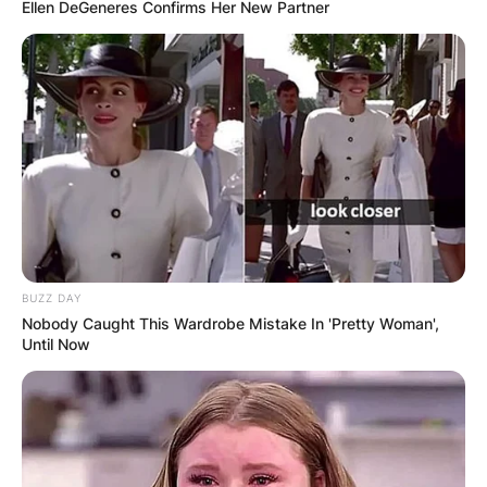
Ellen DeGeneres Confirms Her New Partner
Повик до сите верници: Да
помогнеме во изградбата на
храмот „Свети Трифун“
BUZZ DAY
Nobody Caught This Wardrobe Mistake In 'Pretty Woman',
Until Now