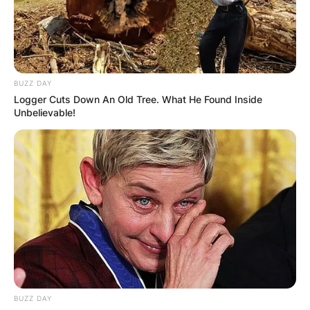
БЛОГ
BUZZ DAY
Logger Cuts Down An Old Tree. What He Found Inside
Unbelievable!
BUZZ DAY