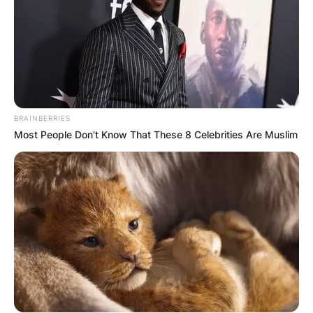
КОНТАКТИРАЈ СО НАС:
BRAINBERRIES
Most People Don't Know That These 8 Celebrities Are Muslim
info@gladiator.mk
ГЛАДИАТОР
За нас
Политика на приватност
ПАРТНЕРИ: