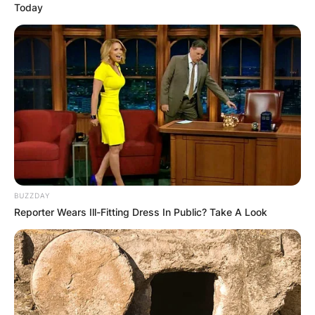
Today
Грција
BUZZDAY
Reporter Wears Ill-Fitting Dress In Public? Take A Look
Хрватска