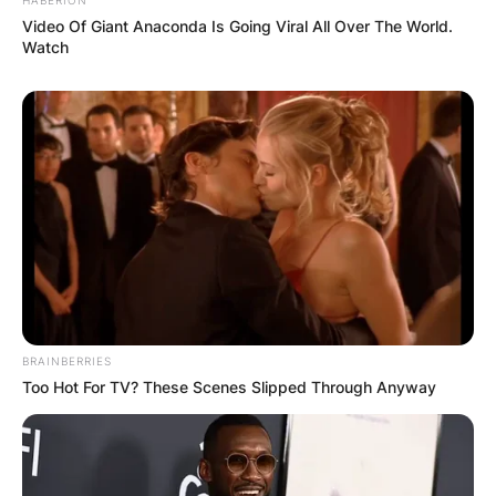
Video Of Giant Anaconda Is Going Viral All Over The World.
Watch
(ФОТО) Висок свет крст поставен
во Студена Бара: Нов симбол на
верата и надежта
BRAINBERRIES
Too Hot For TV? These Scenes Slipped Through Anyway
Повеќе