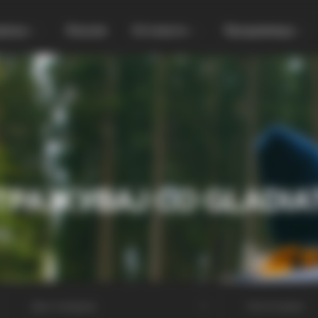
увања
Локали
Останато
Продавница
ТРАЖУВАЈ СО GLADIA
МА