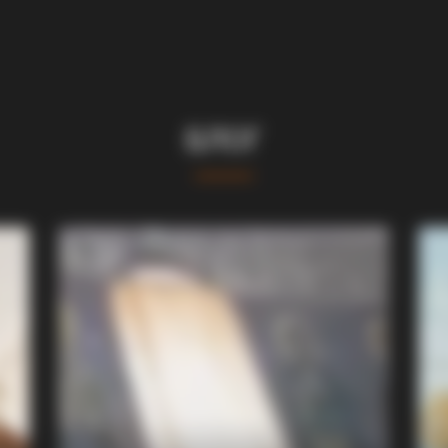
БЛОГ
BUZZ DAY
 — It Feeds Cancer
Malia Obama's Transform
BUZZ DAY
BUZZ 