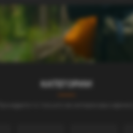
КАТЕГОРИИ
ронајдете го тоа што ве интересира најмно