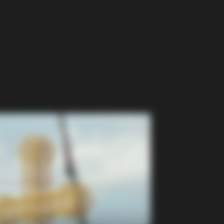
ation Is A Sight To See
DAY