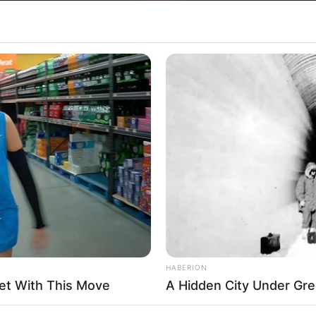
Хрватска
HABERION
et With This Move
A Hidden City Under Gre