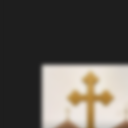
HABERION
Oncologist: Stop Eating This Food
BUZZ DAY