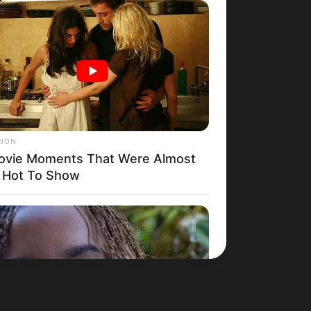
Македонија
RION
ovie Moments That Were Almost
 Hot To Show