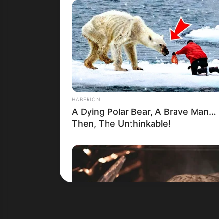
Црна Гора
HABERION
A Dying Polar Bear, A Brave Man…
Then, The Unthinkable!