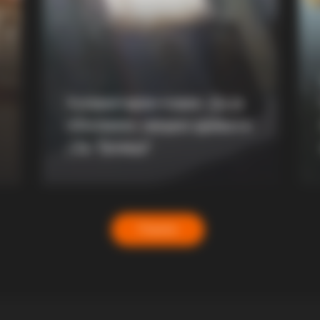
 Sit
Bear Approaches Cat: What Happens
300
Next Is Pure Magic
He 
A Trampoline—Then It
Хуманитарен повик: Да ја
обновиме заедно црквата
„Св. Троица“
Повеќе
RADAR MEDIA
David Muir's New Partne