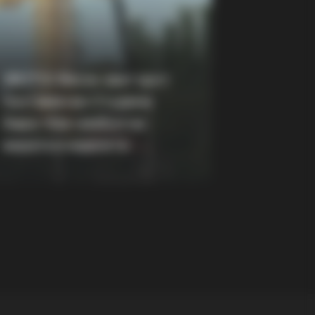
-Year-Old Tree Cut Open—What
Found Inside Stunned Him!
(ФОТО) Висок свет крст
поставен во Студена
Бара: Нов симбол на
верата и надежта
r, Whom You'll Easily Recognize