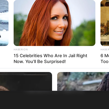
HABERION
HABE
15 Celebrities Who Are In Jail Right
6 M
Now. You'll Be Surprised!
Too
НАЈБАРАНИ СМЕСТУВАЊА
Најбарано на Гладиатор