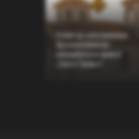
Do You Remember Him? You Better
Down Before You See Him Today
RADAR MEDIA
Suddenly, The Lawn Shakes Like 
Повик до сите верници:
Bursts Open
Да помогнеме во
изградбата на храмот
„Свети Трифун“