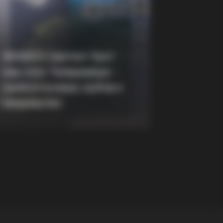
BERRIES
Foods That Instantly Reduce Bloat
(ВИДЕО) Светиот Крст
над село Талашманце –
симбол на вера, љубов и
заедништво
" Spotted Secrets That No One