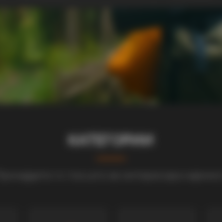
КАТЕГОРИИ
ронајдете го тоа што ве интересира најмно