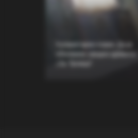
BRAINBERRIES
Who Will Be the Next James Bond
Here's What We Know So Far
Хуманитарен повик: Да ја
обновиме заедно црквата
„Св. Троица“
BRAINBERRIES
10 Incredible FIFA 2026 Facts You