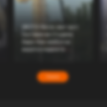
BRAIN
?
10 
(ФОТО) Висок свет крст
поставен во Студена
Бара: Нов симбол на
верата и надежта
Повеќе
BRAINBERRIES
 Probably Missed
How Does "Darkest Hour
Knew?