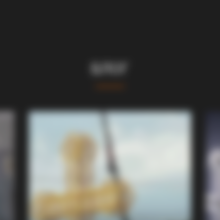
БЛОГ
BRAINBERRIES
Hollywood
The Instagram Model Wh
Barbie
BRAINBERRIES
The Insane True Stories Behind
Cameron's Biggest Films