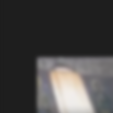
BRAINBERRIES
’90s TV Icons Who Faded Out Of 