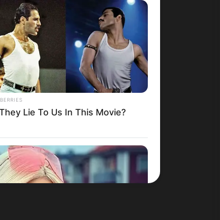
Македонија
BERRIES
 They Lie To Us In This Movie?