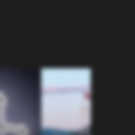
o Spent A Fortune To Look Like