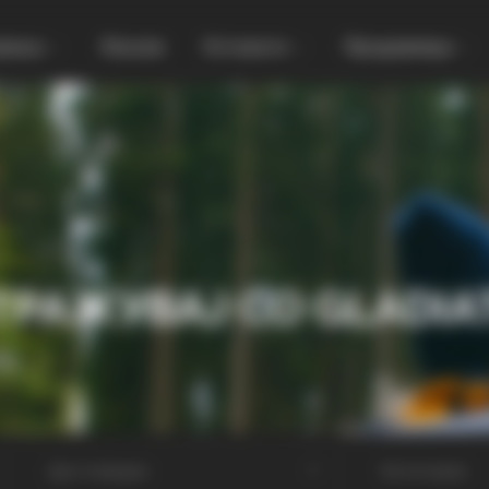
увања
Локали
Останато
Продавница
ТРАЖУВАЈ СО GLADIA
МА