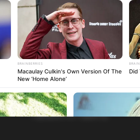
BRAINBERRIES
BRAIN
Macaulay Culkin's Own Version Of The
Did
New ‘Home Alone’
НАЈБАРАНИ СМЕСТУВАЊА
Најбарано на Гладиатор