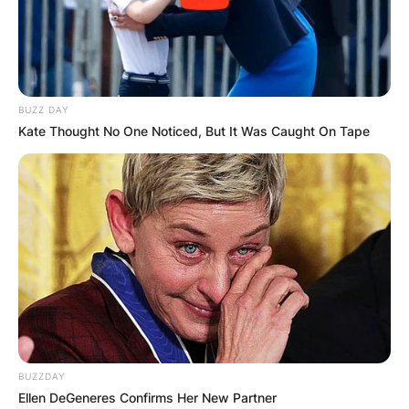
БЛОГ
BUZZ DAY
Kate Thought No One Noticed, But It Was Caught On Tape
BUZZDAY
Ellen DeGeneres Confirms Her New Partner