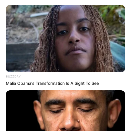
Апартмани
Вили
BUZZDAY
Malia Obama's Transformation Is A Sight To See
Локали
Хотели