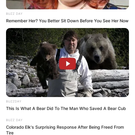
BUZZ DAY
Remember Her? You Better Sit Down Before You See Her Now
Барај
КАТЕГОРИИ
BUZZDAY
Пронајдете го тоа што ве интересира
This Is What A Bear Did To The Man Who Saved A Bear Cub
најмногу
BUZZ DAY
Colorado Elk's Surprising Response After Being Freed From
Tire