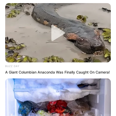
Повик до сите верници: Да
помогнеме во изградбата на
храмот „Свети Трифун“
BUZZ DAY
A Giant Columbian Anaconda Was Finally Caught On Camera!