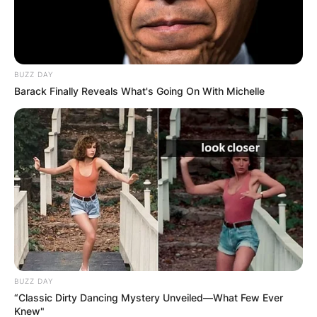
BUZZ DAY
ПОПУЛАРНИ
Barack Finally Reveals What's Going On With Michelle
ЛОКАЦИИ
BUZZ DAY
“Classic Dirty Dancing Mystery Unveiled—What Few Ever
Knew"