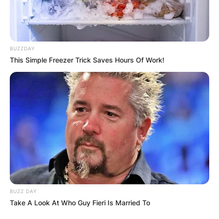
BUZZDAY
This Simple Freezer Trick Saves Hours Of Work!
Хуманитарен повик: Да ја
обновиме заедно црквата „Св.
Троица“
BUZZ DAY
Take A Look At Who Guy Fieri Is Married To