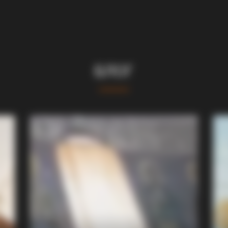
БЛОГ
MEMORY HEALTH
 Then, The Unthinkable!
Neurologists Have Ident
Brain Fog In Adults Over