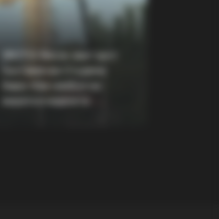
RION
elebrities Who Are In Jail Right
 You'll Be Surprised!
(ФОТО) Висок свет крст
поставен во Студена
Бара: Нов симбол на
верата и надежта
 This Food — It Feeds Cancer