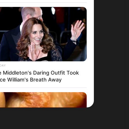
Македонија
DAY
e Middleton's Daring Outfit Took
nce William's Breath Away