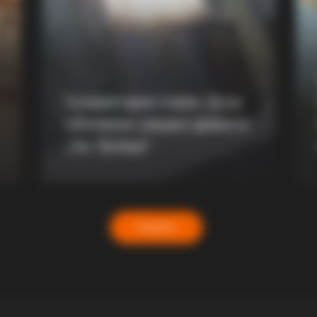
RADAR MEDIA
HABE
11 Stars Who Look Totally Different
15 C
ow
With Natural Hair
Now.
Хуманитарен повик: Да ја
обновиме заедно црквата
„Св. Троица“
Повеќе
HABERION
Surprising Details
Oncologist: Stop Eating