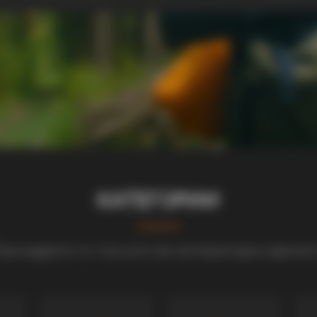
КАТЕГОРИИ
ронајдете го тоа што ве интересира најмно