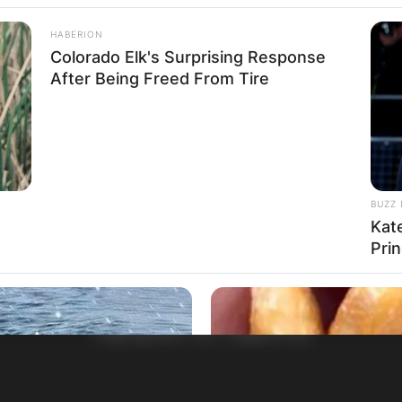
HABERION
Colorado Elk's Surprising Response
After Being Freed From Tire
BUZZ 
Kat
Pri
НАЈБАРАНИ СМЕСТУВАЊА
Најбарано на Гладиатор