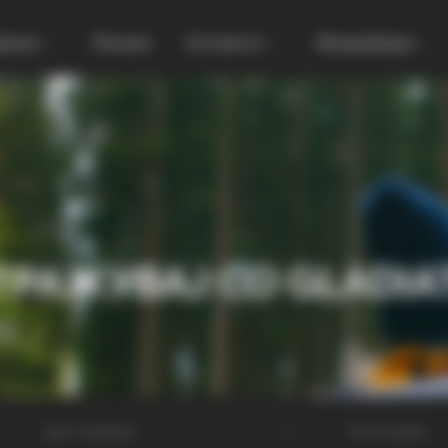
увања
Локали
Останато
Продавница
ТРАЖУВАЈ СО GLADIA
МА