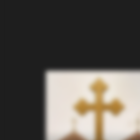
HABERION
A Dying Polar Bear, A Brave Man…