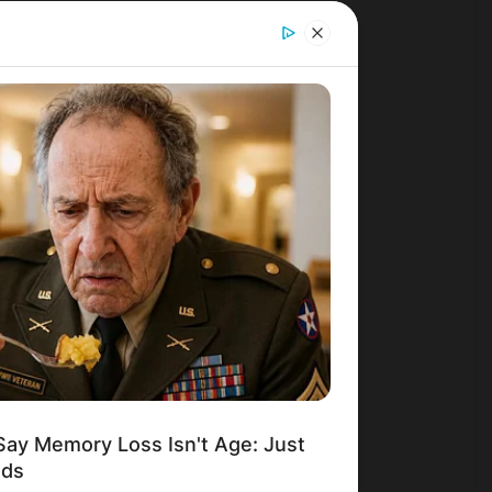
Say Memory Loss Isn't Age: Just
ods