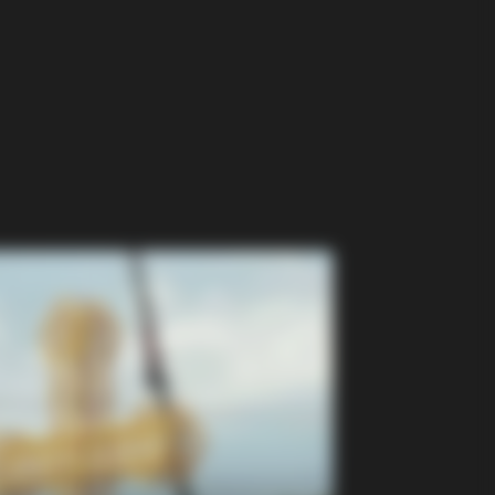
ified 7 Medications Now Linked To
 60