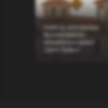
RADAR MEDIA
Nobody Caught This Wardrobe
Mistake In 'Pretty Woman', Until N
Повик до сите верници:
Да помогнеме во
изградбата на храмот
„Свети Трифун“
RADAR MEDIA
New Photos Of Female Soldiers - 5 