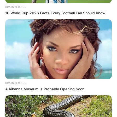
BRAINBERRIES
10 World Cup 2026 Facts Every Football Fan Should Know
Повик до сите верници: Да
помогнеме во изградбата на
храмот „Свети Трифун“
BRAINBERRIES
A Rihanna Museum Is Probably Opening Soon