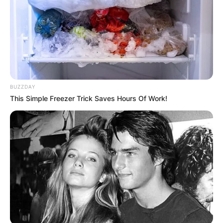
КОНТАКТИРАЈ СО НАС:
BUZZDAY
This Simple Freezer Trick Saves Hours Of Work!
info@gladiator.mk
ГЛАДИАТОР
За нас
Политика на приватност
ПАРТНЕРИ: