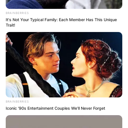
BRAINBERRIES
It's Not Your Typical Family: Each Member Has This Unique
Trait!
Барај
КАТЕГОРИИ
Пронајдете го тоа што ве интересира
BRAINBERRIES
Iconic '90s Entertainment Couples We'll Never Forget
најмногу