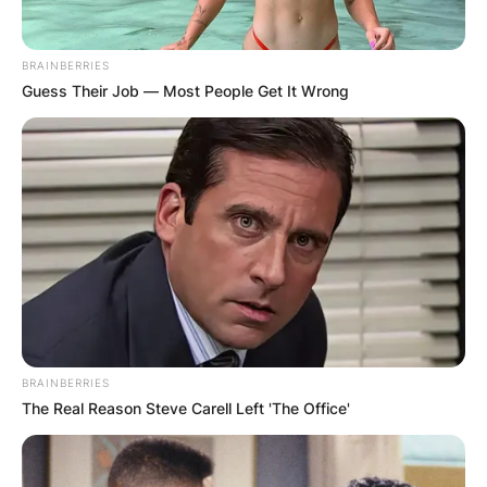
BRAINBERRIES
Guess Their Job — Most People Get It Wrong
Црна Гора
BRAINBERRIES
The Real Reason Steve Carell Left 'The Office'