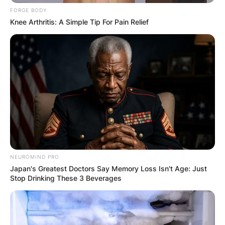
FORGE BODY
Knee Arthritis: A Simple Tip For Pain Relief
(ФОТО) Висок свет крст поставен
во Студена Бара: Нов симбол на
верата и надежта
NEUROMIND PRO
Japan's Greatest Doctors Say Memory Loss Isn't Age: Just
Stop Drinking These 3 Beverages
Повеќе