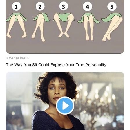
Апартмани
Вили
BRAINBERRIES
The Way You Sit Could Expose Your True Personality
Локали
Хотели