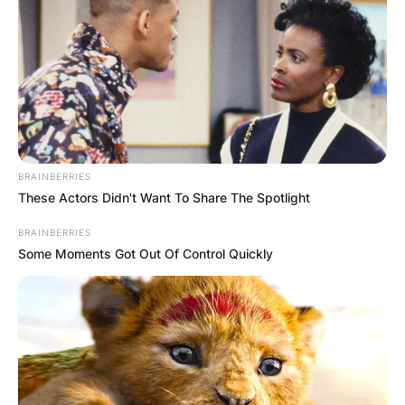
Македонија
BRAINBERRIES
These Actors Didn't Want To Share The Spotlight
НАЈБАРАНИ
BRAINBERRIES
СМЕСТУВАЊА
Some Moments Got Out Of Control Quickly
Најбарано на Гладиатор