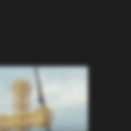
Why These 9 Actors Left Their TV