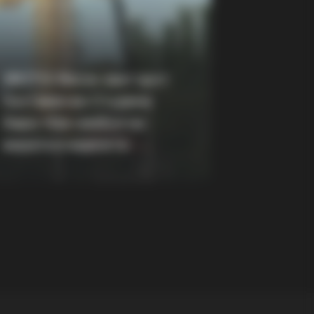
BERRIES
lywood's Inaccurate Portrayal of
ity - Take a Look Inside!
(ФОТО) Висок свет крст
поставен во Студена
: Instagram Model's Quest For
Бара: Нов симбол на
верата и надежта