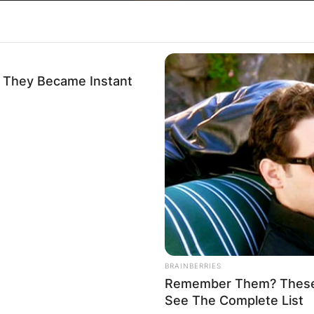
 They Became Instant
Хрватска
BRAINBERRIES
Remember Them? These 
See The Complete List