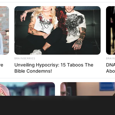
BRAINBERRIES
BRAIN
ve
Unveiling Hypocrisy: 15 Taboos The
DNA
Bible Condemns!
Abo
НАЈБАРАНИ СМЕСТУВАЊА
Најбарано на Гладиатор