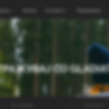
увања
Локали
Останато
Продавница
ТРАЖУВАЈ СО GLADIA
МА