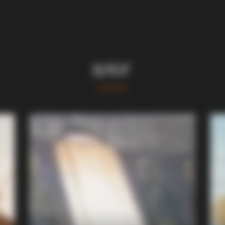
БЛОГ
BRAINBERRIES
 Fortune To Look Like
Mystery Solved: Here's 
Shows