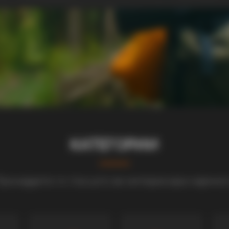
КАТЕГОРИИ
ронајдете го тоа што ве интересира најмно