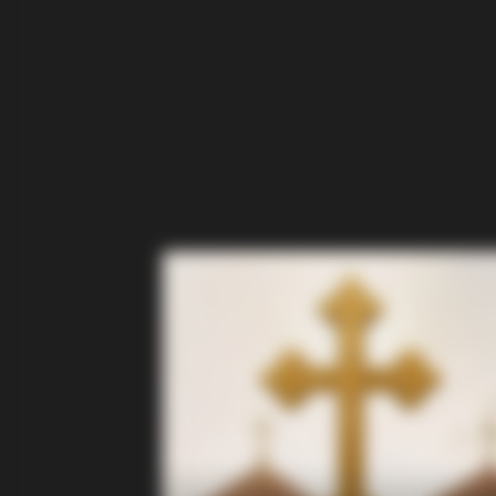
BRAINBERRIES
The Instagram Model Who Spent A
Barbie