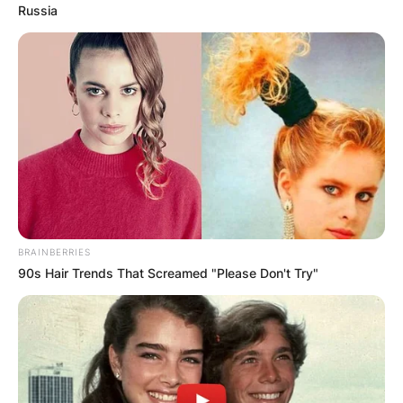
Russia
Апартмани
Вили
BRAINBERRIES
Локали
Хотели
90s Hair Trends That Screamed "Please Don't Try"