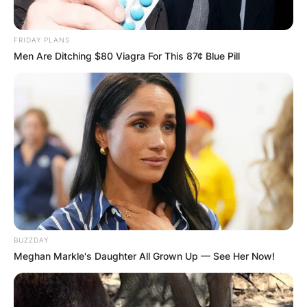
FRIDAY PLANS
Men Are Ditching $80 Viagra For This 87¢ Blue Pill
(ФОТО) Висок свет крст поставен
во Студена Бара: Нов симбол на
верата и надежта
BUZZDAY
Meghan Markle's Daughter All Grown Up — See Her Now!
Повеќе