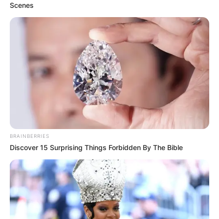
Scenes
Грција
BRAINBERRIES
Discover 15 Surprising Things Forbidden By The Bible
Хрватска