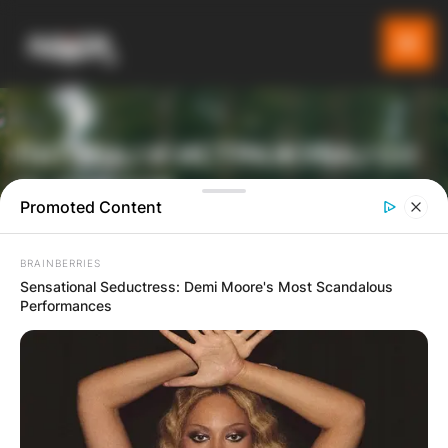
ПАТУВАЈ И ИСТРАЖУВАЈ СО
GLADIATOR
Promoted Content
BRAINBERRIES
ТУРИСТИЧКА ПЛАТФОРМА
Sensational Seductress: Demi Moore's Most Scandalous
Performances