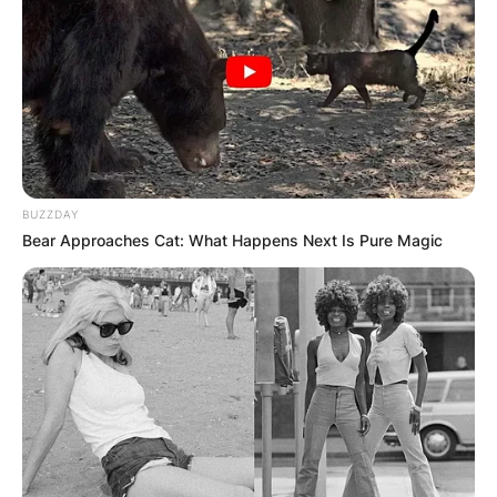
КОНТАКТИРАЈ СО НАС:
BUZZDAY
info@gladiator.mk
Bear Approaches Cat: What Happens Next Is Pure Magic
ГЛАДИАТОР
За нас
Политика на приватност
ПАРТНЕРИ: