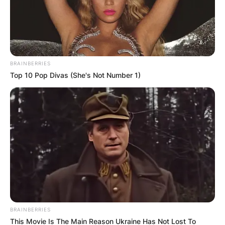
BRAINBERRIES
Барај
Top 10 Pop Divas (She's Not Number 1)
КАТЕГОРИИ
Пронајдете го тоа што ве интересира
најмногу
BRAINBERRIES
This Movie Is The Main Reason Ukraine Has Not Lost To