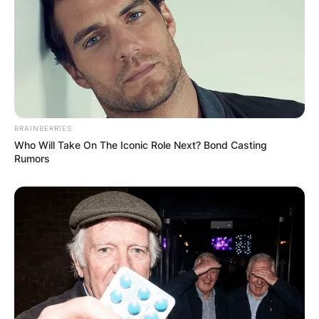
BRAINBERRIES
Хуманитарен повик: Да ја
Who Will Take On The Iconic Role Next? Bond Casting
обновиме заедно црквата „Св.
Rumors
Троица“