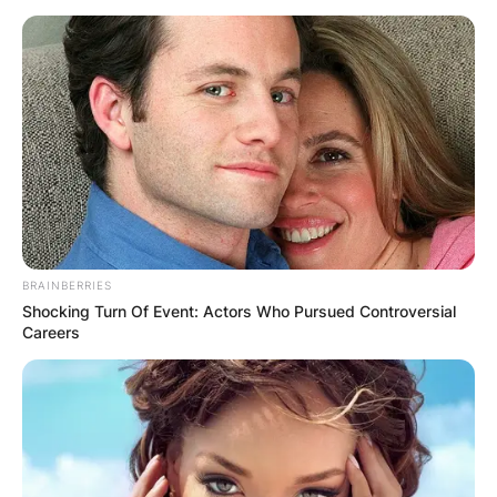
Македонија
НАЈБАРАНИ
BRAINBERRIES
СМЕСТУВАЊА
Shocking Turn Of Event: Actors Who Pursued Controversial
Careers
Најбарано на Гладиатор