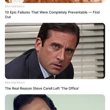
BRAINBERRIES
10 Epic Failures That Were Completely Preventable — Find
Out
Повик до сите верници: Да
помогнеме во изградбата на
храмот „Свети Трифун“
BRAINBERRIES
The Real Reason Steve Carell Left 'The Office'