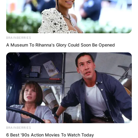
BRAINBERRIES
A Museum To Rihanna's Glory Could Soon Be Opened
Црна Гора
BRAINBERRIES
6 Best '90s Action Movies To Watch Today