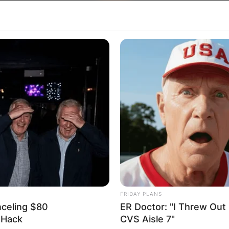
Хрватска
FRIDAY PLANS
nceling $80
ER Doctor: "I Threw Out
l Hack
CVS Aisle 7"