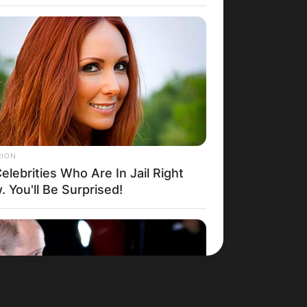
Македонија
RION
elebrities Who Are In Jail Right
 You'll Be Surprised!