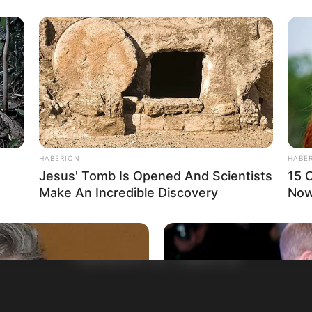
HABERION
HABE
Jesus' Tomb Is Opened And Scientists
15 C
Make An Incredible Discovery
Now.
НАЈБАРАНИ СМЕСТУВАЊА
Најбарано на Гладиатор