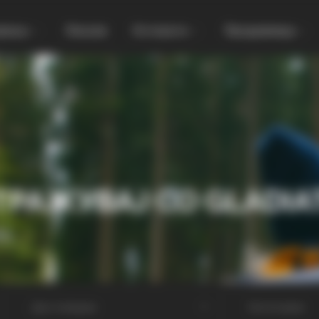
увања
Локали
Останато
Продавница
ТРАЖУВАЈ СО GLADIA
МА