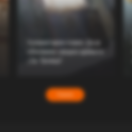
BUZZ DAY
BUZZ 
m
300-Year-Old Tree Cut Open—What
Dav
He Found Inside Stunned Him!
Eas
Хуманитарен повик: Да ја
обновиме заедно црквата
„Св. Троица“
Повеќе
BUZZ DAY
he Truth Surprised Fans
Do You Remember Him? Y