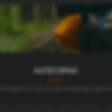
КАТЕГОРИИ
ронајдете го тоа што ве интересира најмно