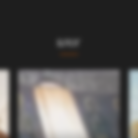
БЛОГ
BUZZ DAY
 Girlfriend
Kate Middleton's Daring 
Away