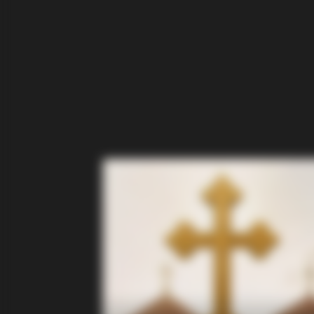
BUZZ DAY
Look Closer When You See Barron's