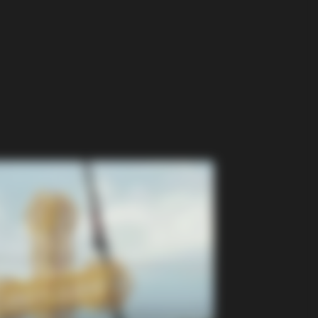
Outfit Took Prince William's Breath