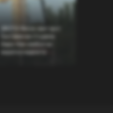
DAY
id Muir's New Partner, Whom You'll
ily Recognize
(ФОТО) Висок свет крст
поставен во Студена
Бара: Нов симбол на
верата и надежта
ou Better Sit Down Before You