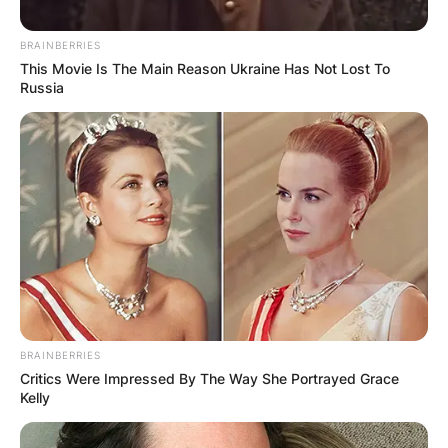
BRAINBERRIES
This Movie Is The Main Reason Ukraine Has Not Lost To
Russia
Барај
КАТЕГОРИИ
Пронајдете го тоа што ве интересира
BRAINBERRIES
Critics Were Impressed By The Way She Portrayed Grace
најмногу
Kelly