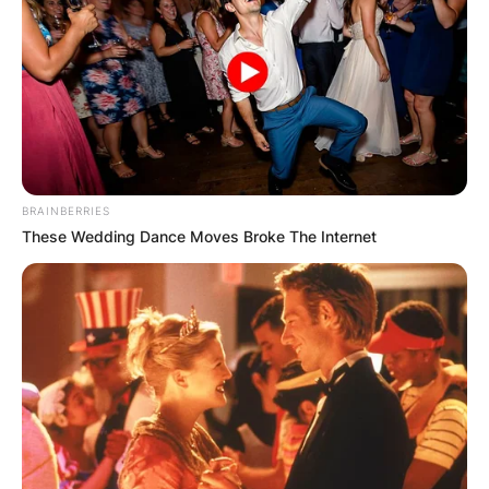
Хуманитарен повик: Да ја
обновиме заедно црквата „Св.
Троица“
BRAINBERRIES
These Wedding Dance Moves Broke The Internet