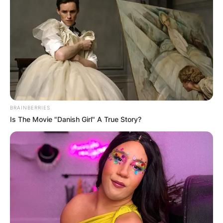
Грција
BRAINBERRIES
Is The Movie "Danish Girl" A True Story?
Хрватска