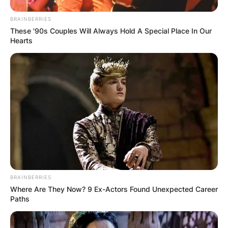
BRAINBERRIES
These '90s Couples Will Always Hold A Special Place In Our
Hearts
(ФОТО) Висок свет крст поставен
во Студена Бара: Нов симбол на
верата и надежта
BRAINBERRIES
Where Are They Now? 9 Ex-Actors Found Unexpected Career
Paths