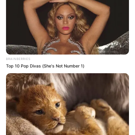
Македонија
BRAINBERRIES
Top 10 Pop Divas (She's Not Number 1)
НАЈБАРАНИ
СМЕСТУВАЊА
Најбарано на Гладиатор