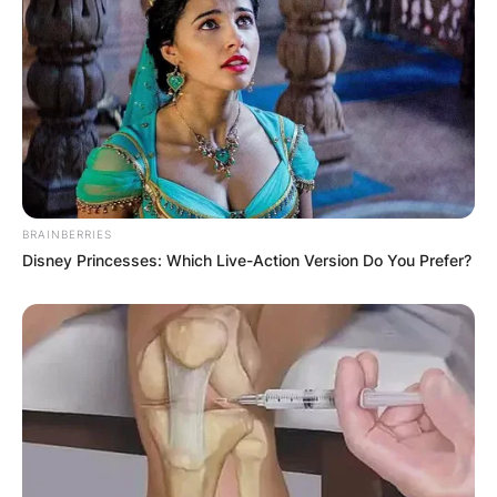
BRAINBERRIES
Disney Princesses: Which Live-Action Version Do You Prefer?
(ВИДЕО) Светиот Крст над село
Талашманце – симбол на вера,
љубов и заедништво
Повеќе