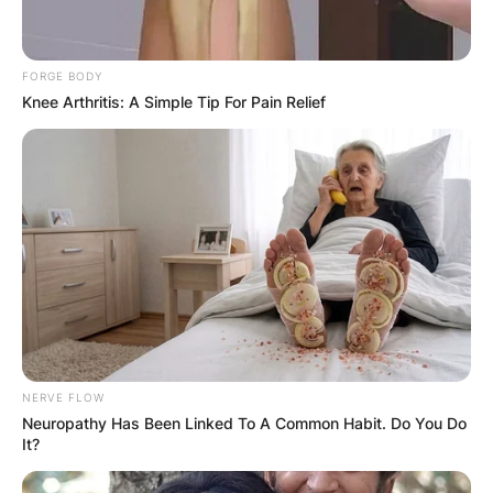
FORGE BODY
Knee Arthritis: A Simple Tip For Pain Relief
КОНТАКТИРАЈ СО НАС:
info@gladiator.mk
ГЛАДИАТОР
За нас
Политика на приватност
NERVE FLOW
Neuropathy Has Been Linked To A Common Habit. Do You Do
ПАРТНЕРИ:
It?