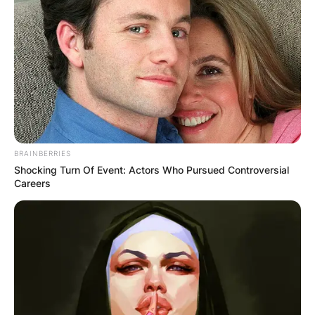
Апартмани
Вили
BRAINBERRIES
Shocking Turn Of Event: Actors Who Pursued Controversial
Careers
Локали
Хотели