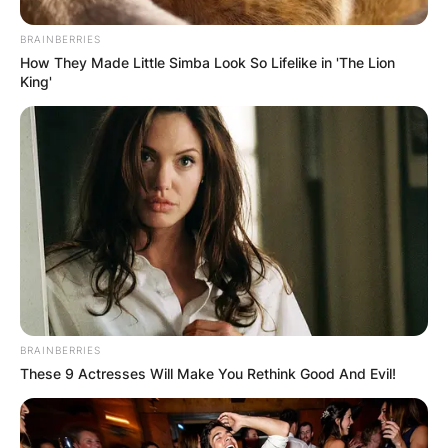
BRAINBERRIES
How They Made Little Simba Look So Lifelike in 'The Lion
King'
БЛОГ
BRAINBERRIES
These 9 Actresses Will Make You Rethink Good And Evil!