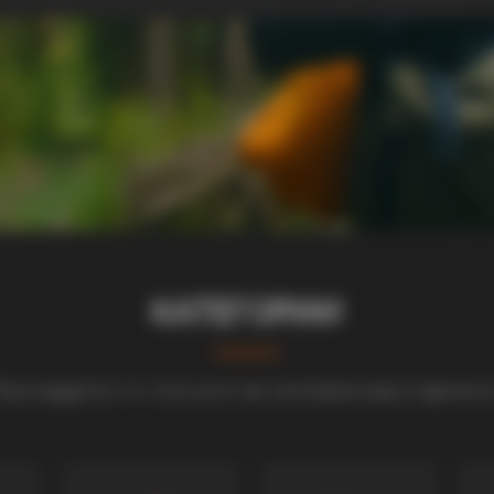
КАТЕГОРИИ
ронајдете го тоа што ве интересира најмно