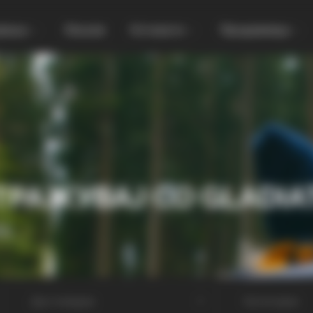
увања
Локали
Останато
Продавница
ТРАЖУВАЈ СО GLADIA
МА