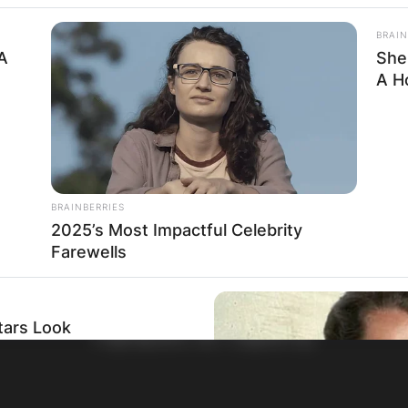
BRAIN
A
She
A H
BRAINBERRIES
2025’s Most Impactful Celebrity
Farewells
НАЈБАРАНИ СМЕСТУВАЊА
tars Look
Најбарано на Гладиатор