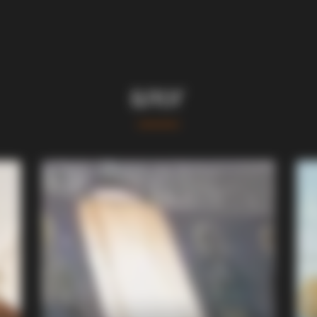
БЛОГ
BRAINBERRIES
You'll Be Amazed By The