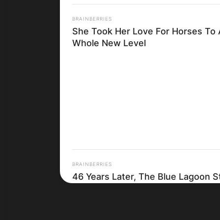
BRAINBERRIES
She Took Her Love For Horses To 
Whole New Level
Црна Гора
BRAINBERRIES
46 Years Later, The Blue Lagoon S
Unrecognizable