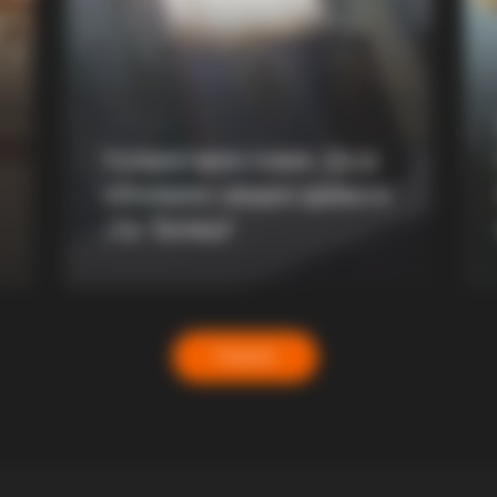
BRAINBERRIES
BRAIN
s
Have You Seen Her GRWM? She
Gin
Inspires Millions
Som
Хуманитарен повик: Да ја
обновиме заедно црквата
„Св. Троица“
Повеќе
BRAINBERRIES
or Fans Of Action
Her Story Isn't What You