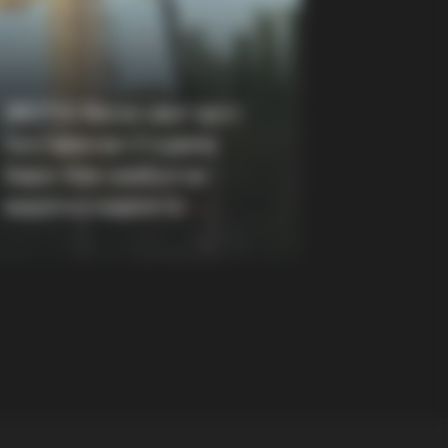
BERRIES
a Carano Finally Admits What
e Suspected All Along
(ФОТО) Висок свет крст
поставен во Студена
Бара: Нов симбол на
верата и надежта
 Think—You''ll Be Surprised