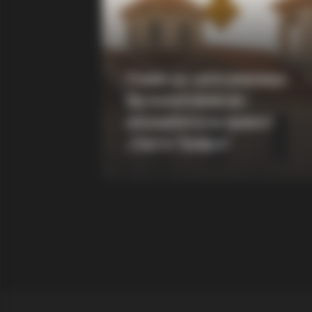
BRAINBERRIES
Did You Notice How Natural Simba’
Movements Looked In The Movie?
Повик до сите верници:
Да помогнеме во
изградбата на храмот
„Свети Трифун“
BRAINBERRIES
The 90s Was A Fantastic Decade F
Movies