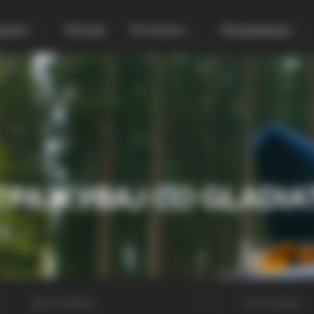
увања
Локали
Останато
Продавница
ТРАЖУВАЈ СО GLADIA
МА