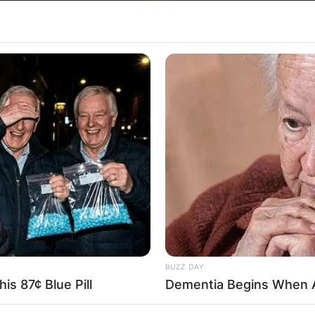
Хрватска
BUZZ DAY
is 87¢ Blue Pill
Dementia Begins When A