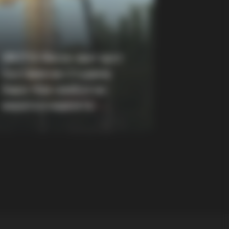
RION
Wanted To Surprise His Wife. What
Found Destroyed Him!
(ФОТО) Висок свет крст
поставен во Студена
Бара: Нов симбол на
верата и надежта
l 2 Bananas And Drink This Water?