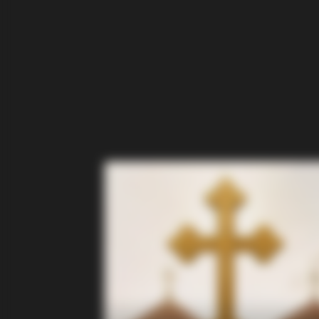
INSTANTHUB
Melania Trump Moments We Can't 
Camera