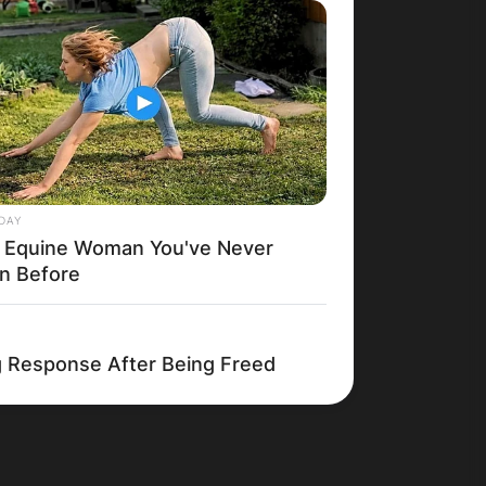
Македонија
DAY
 Equine Woman You've Never
n Before
ng Response After Being Freed