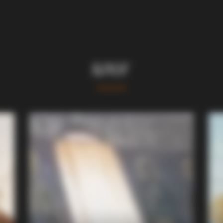
БЛОГ
Believe Were Caught On