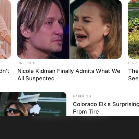
HABERION
BUZZ 
dn't
Nicole Kidman Finally Admits What We
The
All Suspected
See
НАЈБАРАНИ СМЕСТУВАЊА
HABERION
Colorado Elk's Surprisi
From Tire
Најбарано на Гладиатор