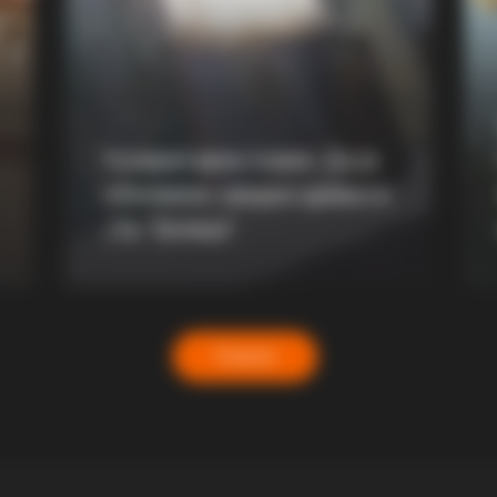
BUZZ DAY
HABE
's
Malia Obama's Transformation Is A
He 
Sight To See
He 
Хуманитарен повик: Да ја
обновиме заедно црквата
„Св. Троица“
Повеќе
HABERION
 Bride — Then The Ex-
What Happens If You Boi