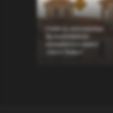
BUZZ DAY
Look Closer When You See Barron
Girlfriend
Повик до сите верници:
Да помогнеме во
изградбата на храмот
„Свети Трифун“
RADAR MEDIA
Grandpa Leaves Wife For Younger
Wife Acts