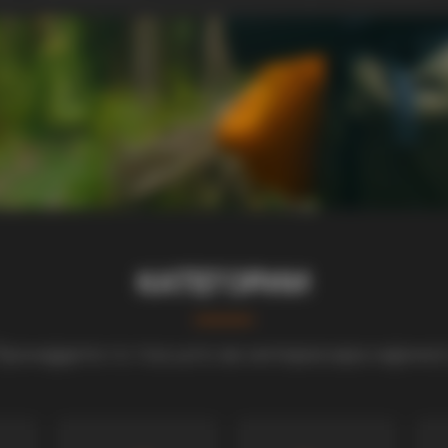
КАТЕГОРИИ
ронајдете го тоа што ве интересира најмно