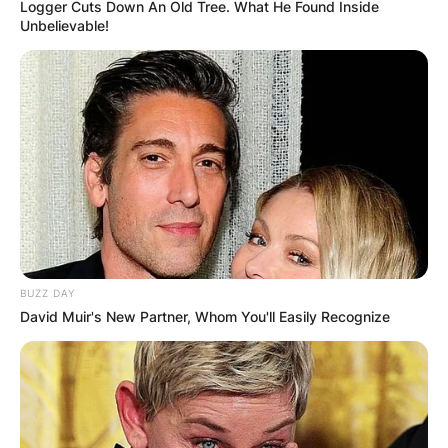
Logger Cuts Down An Old Tree. What He Found Inside
Unbelievable!
Повик до сите верници: Да
помогнеме во изградбата на
храмот „Свети Трифун“
BUZZ DAY
David Muir's New Partner, Whom You'll Easily Recognize