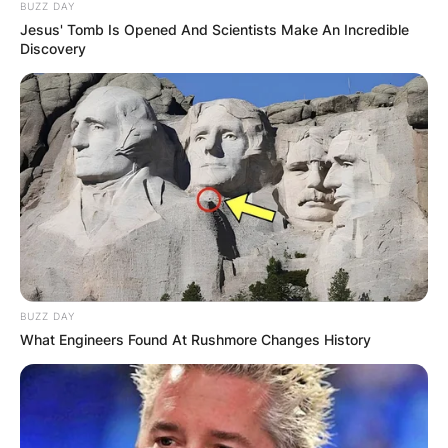
BUZZ DAY
Грција
Jesus' Tomb Is Opened And Scientists Make An Incredible
Discovery
BUZZ DAY
Хрватска
What Engineers Found At Rushmore Changes History