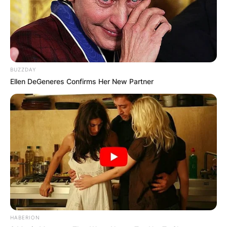
BUZZDAY
Ellen DeGeneres Confirms Her New Partner
Хуманитарен повик: Да ја
обновиме заедно црквата „Св.
Троица“
HABERION