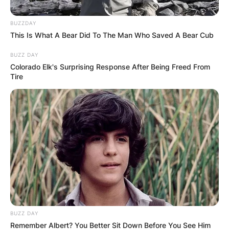
BUZZDAY
This Is What A Bear Did To The Man Who Saved A Bear Cub
BUZZ DAY
Colorado Elk's Surprising Response After Being Freed From
Барај
Tire
КАТЕГОРИИ
Пронајдете го тоа што ве интересира
најмногу
BUZZ DAY
Remember Albert? You Better Sit Down Before You See Him