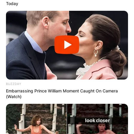
Today
Апартмани
Вили
BUZZDAY
Локали
Хотели
Embarrassing Prince William Moment Caught On Camera
(Watch)