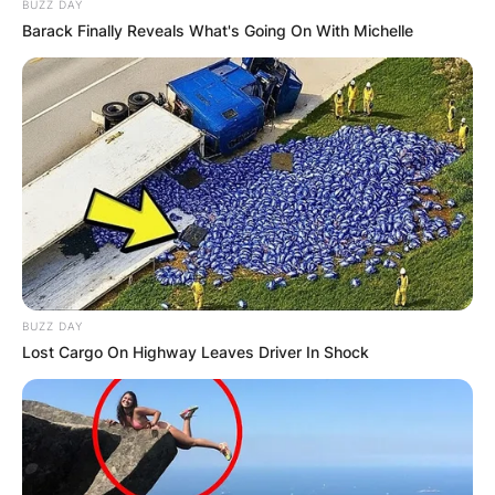
BUZZ DAY
Barack Finally Reveals What's Going On With Michelle
Македонија
НАЈБАРАНИ
СМЕСТУВАЊА
BUZZ DAY
Lost Cargo On Highway Leaves Driver In Shock
Најбарано на Гладиатор