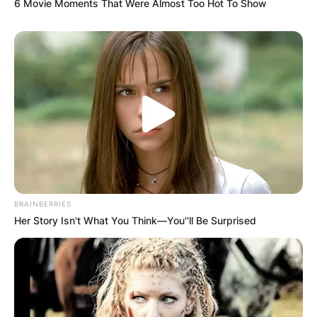
6 Movie Moments That Were Almost Too Hot To Show
(ФОТО) Висок свет крст поставен
во Студена Бара: Нов симбол на
BRAINBERRIES
верата и надежта
Her Story Isn't What You Think—You''ll Be Surprised
Повеќе