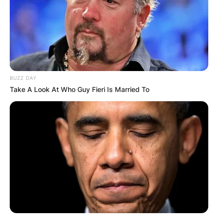
BUZZ DAY
Црна Гора
Take A Look At Who Guy Fieri Is Married To