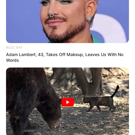
Прочитај повеќе
BUZZ DAY
Adam Lambert, 43, Takes Off Makeup, Leaves Us With No
Words
Браќа од Прилеп 11 години,
камен по камен, граделе
величествен храм