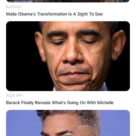
BUZZDAY
Malia Obama's Transformation Is A Sight To See
100-годишен јубилеј на црквата
„Св. Петка“ во Црниче
BUZZ DAY
Barack Finally Reveals What's Going On With Michelle
Денеска, со голема гордост и возбуда, се
одбележуваат 100 години од значајниот настан
за нашата заедница. По повод овој голем