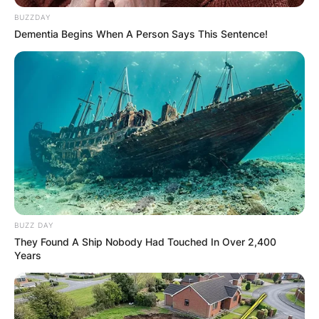
Во прилепското село Чумово се гради првиот
BUZZDAY
Dementia Begins When A Person Says This Sentence!
манастир во Македонија што ќе го носи името
на големиот православен светец, Св.
Прочитај повеќе
BUZZ DAY
They Found A Ship Nobody Had Touched In Over 2,400
Years