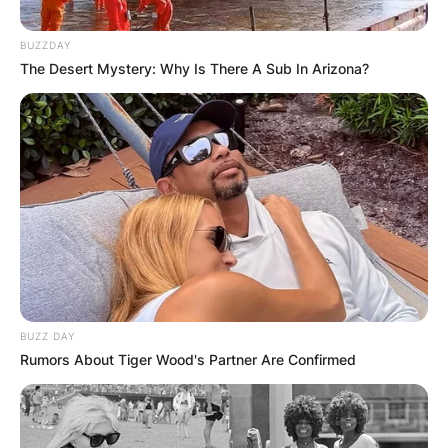
BUZZDAY
The Desert Mystery: Why Is There A Sub In Arizona?
(ВИДЕО) Духовен чувар и
симбол на верата: Поставен
висок крст во црквата во
Идризово
Во Идризово свечено е поставен и осветен
крстот на храмот „Воведение на Пресвета
BUZZ DAY
Богородица“, кој доминира над целиот простор
Rumors About Tiger Wood's Partner Are Confirmed
и,
Прочитај повеќе