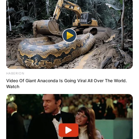
ГЛАДИАТОР
За нас
Политика на приватност
ПАРТНЕРИ:
HABERION
Video Of Giant Anaconda Is Going Viral All Over The World.
Watch
СОЦИЈАЛНИ МРЕЖИ:
facebook
ИЗБЕРИ ЈАЗИК: