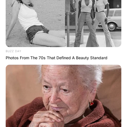
BUZZ DAY
Photos From The 70s That Defined A Beauty Standard
Прв манастир во чест на Св.
Василијe Острошки во
Македонија