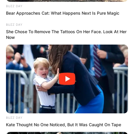
BUZZ DAY
Повеќе од една деценија, поточно 11 години
Bear Approaches Cat: What Happens Next Is Pure Magic
браќата Спиркоски од Прилеп работеа на едно
BUZZ DAY
извонредно дело поткрепено со цврста вера.
She Chose To Remove The Tattoos On Her Face. Look At Her
Now
Прочитај повеќе
КОНТАКТИРАЈ СО НАС:
BUZZ DAY
Kate Thought No One Noticed, But It Was Caught On Tape
info@gladiator.mk