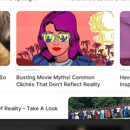
BRAINBERRIES
BRAIN
 So
Busting Movie Myths! Common
Hav
Clichés That Don't Reflect Reality
Insp
f Reality – Take A Look