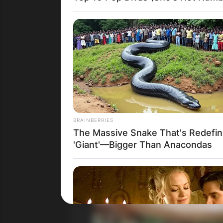
BRAINBERRIES
The Massive Snake That's Redefin
'Giant'—Bigger Than Anacondas