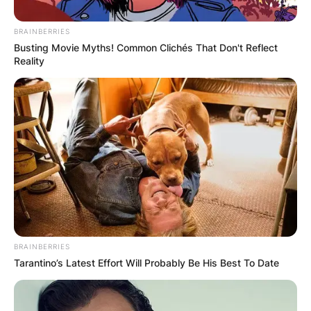
BRAINBERRIES
Busting Movie Myths! Common Clichés That Don't Reflect
Reality
„Добра вода“ –
лековит извор и
манастир кој што
дава духовен мир
BRAINBERRIES
Tarantino’s Latest Effort Will Probably Be His Best To Date
Оризарскиот манастир е православен
светилиштен комплекс кој се наоѓа во