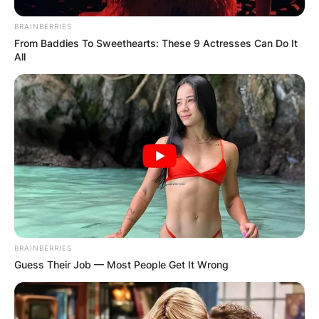
BRAINBERRIES
From Baddies To Sweethearts: These 9 Actresses Can Do It
All
BRAINBERRIES
Guess Their Job — Most People Get It Wrong