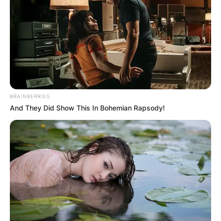
BRAINBERRIES
And They Did Show This In Bohemian Rapsody!