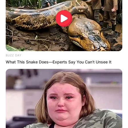
BUZZ DAY
What This Snake Does—Experts Say You Can't Unsee It