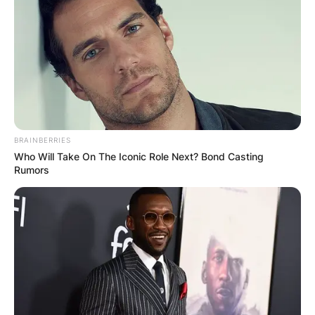
близина на селото Оризари, во Кочанскиот
регион. Лоциран е североисточно од
селото, надвор од неговата централна зона,
опкружен со природа и мирна атмосфера
која го прави идеално место за духовно
повлекување.
BRAINBERRIES
До манастирот води асфалтиран локален
Who Will Take On The Iconic Role Next? Bond Casting
пат, изграден во 2021 година, што
Rumors
овозможува полесен пристап за
посетителите и верниците. Недалеку од
манастирскиот комплекс се наоѓа месноста
позната како Бела Црква – простор на кој,
според локалната традиција, некогаш
постоела стара црква, од која биле
зачувани видливи траги и ѕидини.