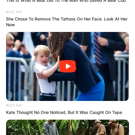
This Is What A Bear Did To The Man Who Saved A Bear Cub
BUZZ DAY
She Chose To Remove The Tattoos On Her Face. Look At Her
Now
BUZZ DAY
Kate Thought No One Noticed, But It Was Caught On Tape