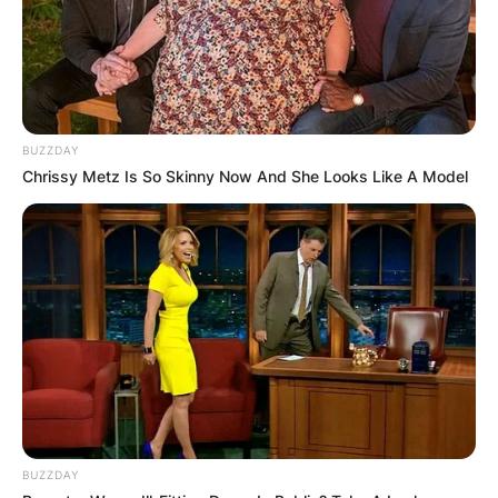
BUZZDAY
Chrissy Metz Is So Skinny Now And She Looks Like A Model
BUZZDAY