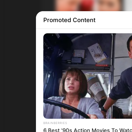
Promoted Content
BRAINBERRIES
6 Best '90s Action Movies To Wat