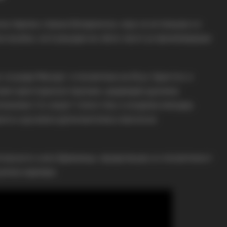
а пејачка Јована Богданоска, која се истакнува со
а музика, на 6 јануари во 18:00 часот ја промовираше
 се роди Месија“, е посветена на Исус Христос и
чаен христијански празник, додавајќи духовна
ожение. Со својот топол глас и искрена емоција,
ката и да внесе дополнителна смисла во
тетовското село Брвеница, продолжува со посветеност
узичка кариера.