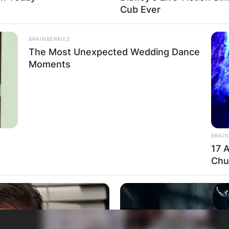
Cub Ever
BRAINBERRIES
The Most Unexpected Wedding Dance
Moments
BRAIN
17 
Chu