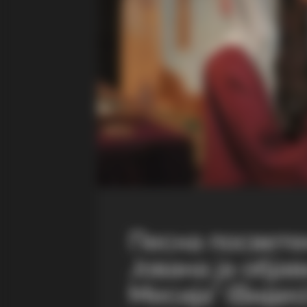
Песна посвете
Јована ја обја
Месија“ (Видео