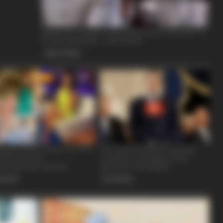
BRAINBERRIES
'The Office'
From Baddies To Sweethe
All!