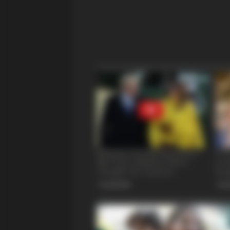
BRAINBERRIES
The Real Reason Steve Carell Left 