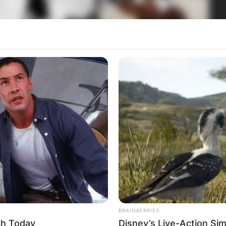
BRAINBERRIES
ch Today
Disney’s Live-Action Si