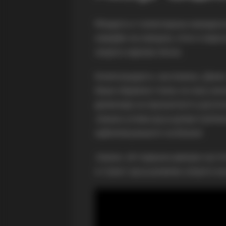
Младата и талентирана македонск
изведби на изворна, етно и верск
својата најнова песна.
Композицијата, насловена „Денес
беше објавена токму на овој зна
димензија на празничното распол
Јована успева да ја допре публи
одбележувањето на Божиќ.
Јована, 18-годишна девојка од 
и страст да ја развива својата м