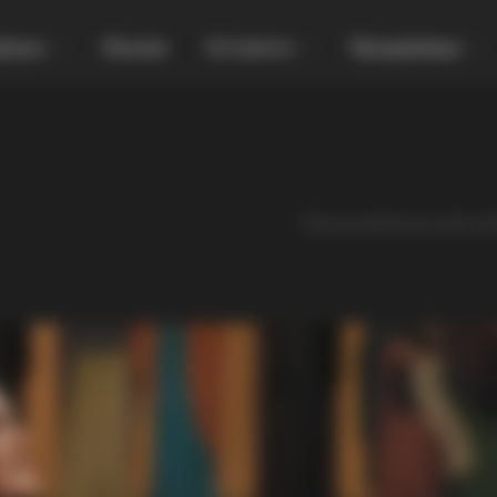
увања
Локали
Останато
Продавница
Песна посветена на Исус Хр