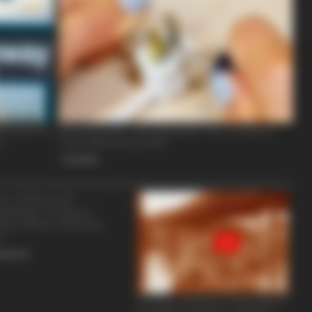
BRAINBERRIES
BRAIN
p In
How They Made Little Simba Look So
Fro
Lifelike in 'The Lion King'
Wor