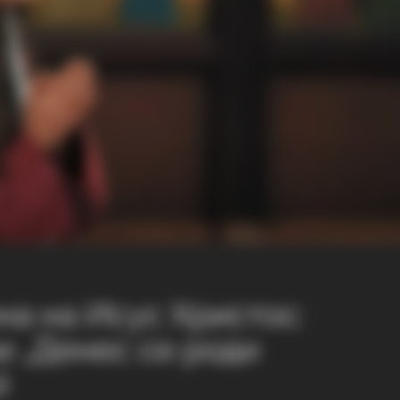
на на Исус Христос:
ви „Денес се роди
)