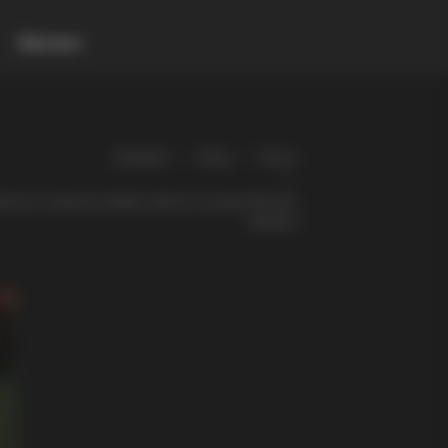
Контакт
Gladiator
Blog
Разно
истос: Јована ја објави „Денес се роди Месија“
(Видео)