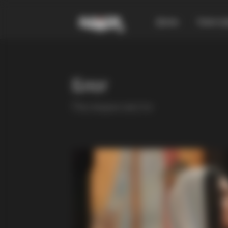
Дома
Смест
Блог
Последни вести