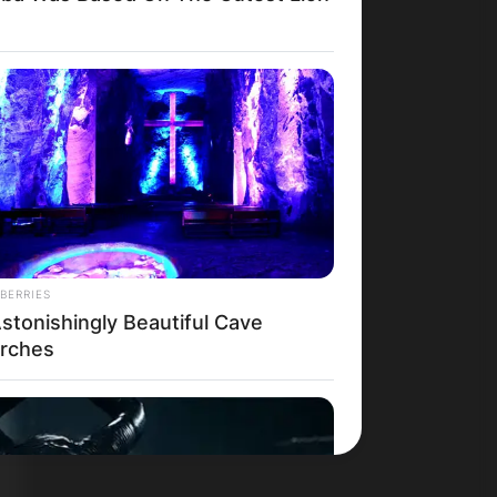
BERRIES
Astonishingly Beautiful Cave
rches