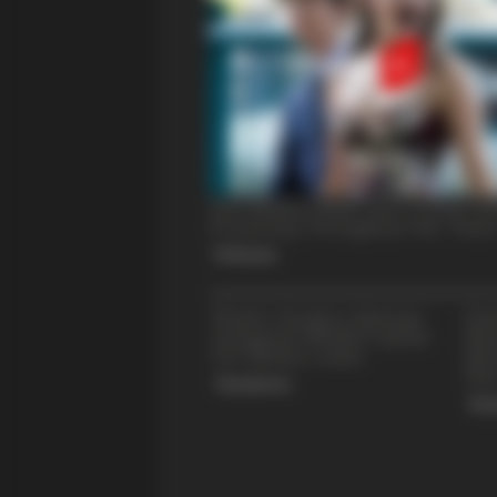
BRAINBERRIES
Will You Survive? 10 Things To Kee
Your Emergency Kit