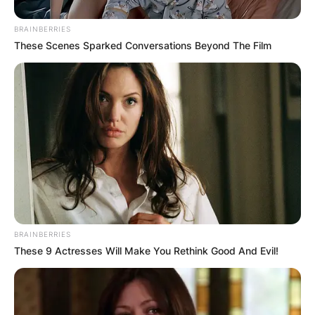
прилагодете ја според вашиот вкус) и
пасирајте го додека не добиете мазна
BRAINBERRIES
смеса, слична на мајонез.
These Scenes Sparked Conversations Beyond The Film
3. Додајте масло
Додајте масло на лукот и мешајте додека сè
не се изедначи.
4. Додајте оцет и вода
Постепено додавајте оцет и промешајте, а
потоа додајте и млака вода и повторно
добро промешајте.
BRAINBERRIES
5. Додајте пиперки
These 9 Actresses Will Make You Rethink Good And Evil!
На крај додајте ги лутите пиперки и ситно
сечканиот магдонос (по желба), измешајте и
сервирајте со леб.