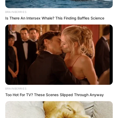
BRAINBERRIES
Is There An Intersex Whale? This Finding Baffles Science
Македонско
макало –
прогласено за
најдобар сос во
BRAINBERRIES
светот
Too Hot For TV? These Scenes Slipped Through Anyway
Макало е традиционално македонско