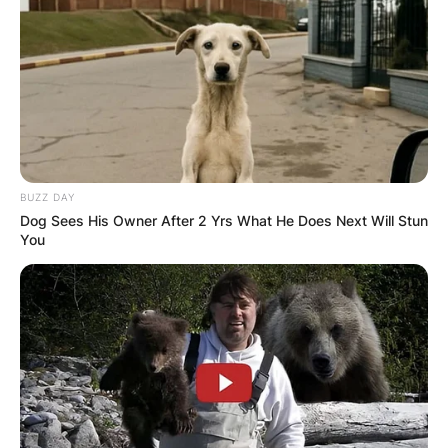
Грција
BUZZ DAY
Dog Sees His Owner After 2 Yrs What He Does Next Will Stun
You
Хрватска