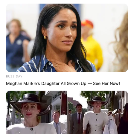
Повик до сите верници: Да
помогнеме во изградбата на
храмот „Свети Трифун“
BUZZ DAY
Meghan Markle's Daughter All Grown Up — See Her Now!