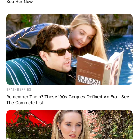
See Her Now
(ФОТО) Висок свет крст поставен
во Студена Бара: Нов симбол на
BRAINBERRIES
верата и надежта
Remember Them? These '90s Couples Defined An Era—See
The Complete List
Повеќе