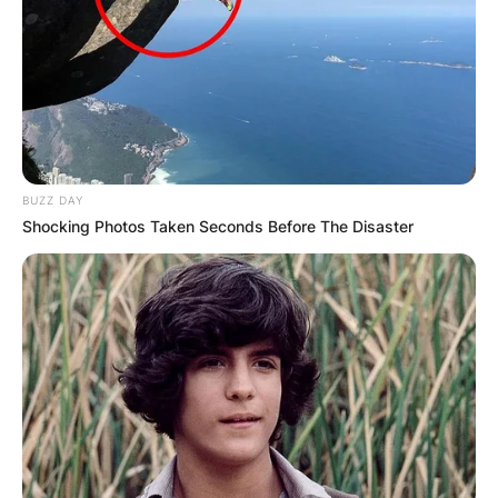
Апартмани
Вили
BUZZ DAY
Shocking Photos Taken Seconds Before The Disaster
Локали
Хотели