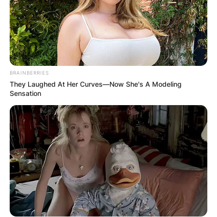
BRAINBERRIES
КОНТАКТИРАЈ СО НАС:
They Laughed At Her Curves—Now She's A Modeling
Sensation
info@gladiator.mk
ГЛАДИАТОР
За нас
Политика на приватност
ПАРТНЕРИ: