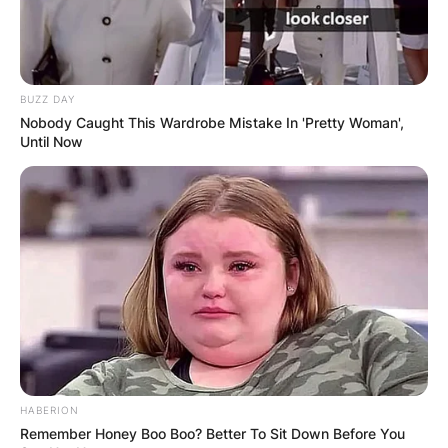
BUZZ DAY
Nobody Caught This Wardrobe Mistake In 'Pretty Woman',
Until Now
Хуманитарен повик: Да ја
обновиме заедно црквата „Св.
Троица“
HABERION
Remember Honey Boo Boo? Better To Sit Down Before You