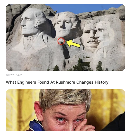
Македонија
НАЈБАРАНИ
BUZZ DAY
СМЕСТУВАЊА
What Engineers Found At Rushmore Changes History
Најбарано на Гладиатор