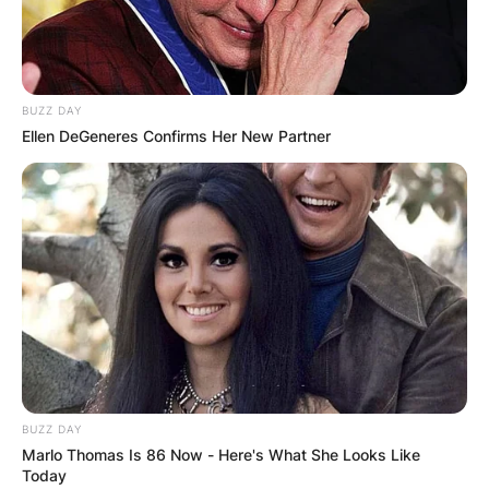
BUZZ DAY
БЛОГ
Ellen DeGeneres Confirms Her New Partner
BUZZ DAY
Marlo Thomas Is 86 Now - Here's What She Looks Like
Today