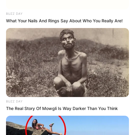
BUZZ DAY
What Your Nails And Rings Say About Who You Really Are!
Барај
КАТЕГОРИИ
BUZZ DAY
Пронајдете го тоа што ве интересира
The Real Story Of Mowgli Is Way Darker Than You Think
најмногу