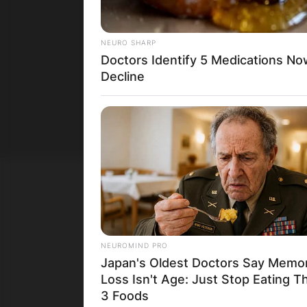
Душк
NEURO SHARP
се с
Doctors Identify 5 Medications 
пара
Decline
Пр
КОНТАКТИРАЈ СО НАС:
ГЛ
NEUROMIND PRO
info@gladiator.mk
За н
Japan's Oldest Doctors Say Memo
Loss Isn't Age: Just Stop Eating T
Пол
3 Foods