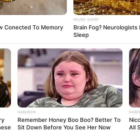
о Трајчев од селото Облешево уште од најрана возраст
NEURO SHARP
оочил со тешка здравствена состојба – останал
Now Conected To Memory
Brain Fog? Neurologists 
лизиран и ја
Sleep
очитај повеќе
АДИАТОР
ПАРТНЕРИ:
HABERION
HABE
ас
ry
Remember Honey Boo Boo? Better To
Nic
hese
Sit Down Before You See Her Now
All
итика на приватност