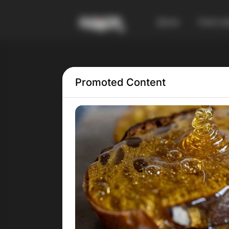
Дома
Смест
Promoted Content
Tag:
Видовиште
(Ви
во 
вод