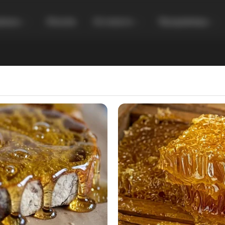
увања
Локали
Останато
Продавница
део) Свето и лековито место: Преспал
црквата „Света Петка“ и се измил со
а, по што почнал да оди