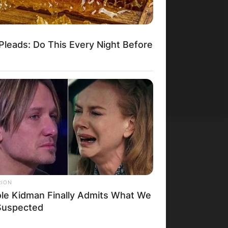
Pleads: Do This Every Night Before
СОЦИЈАЛНИ МРЕЖИ:
RION
facebook
ole Kidman Finally Admits What We
ИЗБЕРИ ЈАЗИК:
 Suspected