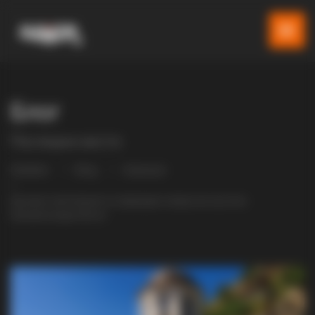
Блог
Последни вести
Gladiator
Blog
Атракции
Духовно светилиште со природен извор низ кој тече
лековита вода (Фото)