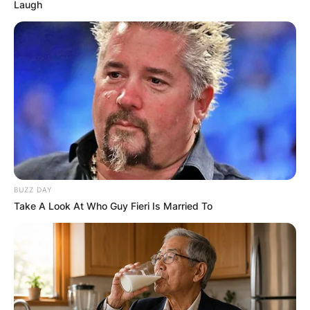
Laugh
BUZZ DAY
Take A Look At Who Guy Fieri Is Married To