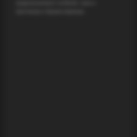
градоначалникот на Велес, како и
пратеници и бројни верници.