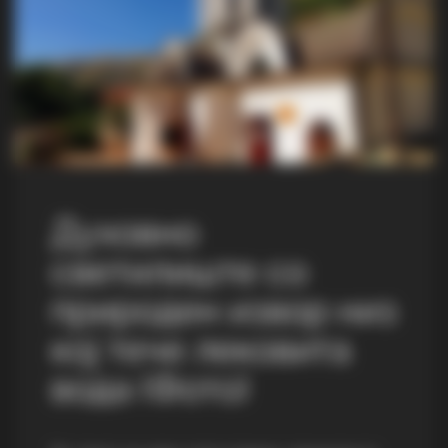
Духовно
светилиште со
природен извор низ
кој тече лековита
вода (Фото)