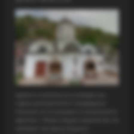
Црквата е осветена на 13 ноември 2011
година од митрополитот повардарски г.
Агатангел, во сослужение со митрополитот
европски г. Пимен и бројно свештенство. На
свечениот чин присуствувале и