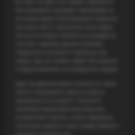
Во текот на 1990-тите години, параклисот
бил проширен и дограден, претворајќи се
во помала црква. Понатамошниот развој на
ова свето место започнал во 2005 година,
кога се поставени темелите за изградба на
поголем, современ црковен комплекс.
Градежните активности траеле до 2011
година, при што новиот објект бил украсен
со фрескоживопис на внатрешните ѕидови.
Еден од највпечатливите аспекти на „Света
Петка“ е природниот извор на вода во
внатрешноста на храмот. Локалното
население верува дека оваа вода има
исцелителни својства, а многу верници ја
посетуваат црквата токму поради нејзината
духовна и лековита моќ.