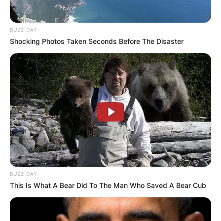
BUZZ DAY
Shocking Photos Taken Seconds Before The Disaster
BUZZ DAY
This Is What A Bear Did To The Man Who Saved A Bear Cub