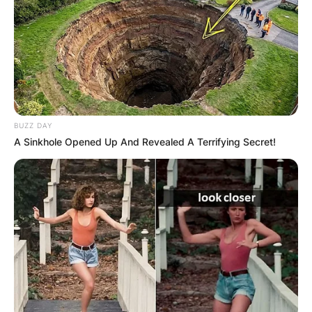
кумановското село Зубовце, а за истиот се
верува дека секој кој ќе се напие и измие,
ќе оздрави и закрепне.
Изворот се споменува уште во книгата
„Кумановска област“, која е напишана од
Јован Трифуноски кој го посетил селото во
BUZZ DAY
1972 година, а според неа болните луѓе го
A Sinkhole Opened Up And Revealed A Terrifying Secret!
посетувале изворот во петок и во недела.
Според легендата, се верува дека изворот
има лековита вода. Самовилите се бањале
во кладенецот во одреден ден во неделата,
односно тие се миеле меѓу четврток и
петок, па затоа водата била најлековита во
петок пред изгрејсонце.