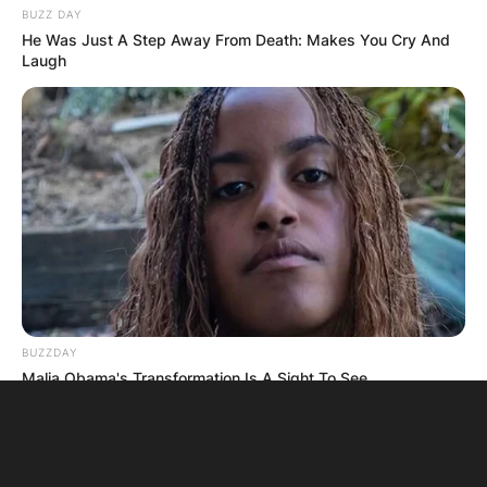
BUZZ DAY
He Was Just A Step Away From Death: Makes You Cry And
Laugh
BUZZDAY
Malia Obama's Transformation Is A Sight To See