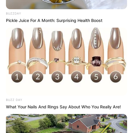
BUZZDAY
Pickle Juice For A Month: Surprising Health Boost
Самовилски води –
извор со лековита
вода и мал
параклис
BUZZ DAY
What Your Nails And Rings Say About Who You Really Are!
Самовилска вода е извор со лековита вода
и мал параклис во близина на