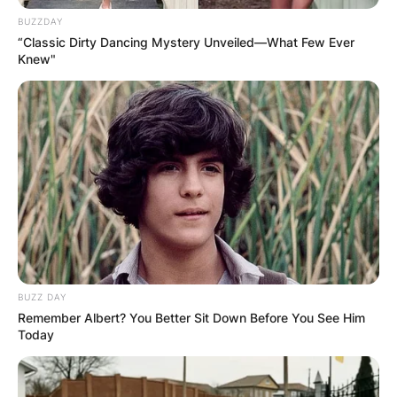
Луѓето доаѓаат на изворот во петок и во
BUZZDAY
недела, како што е запишано на параклисот.
“Classic Dirty Dancing Mystery Unveiled—What Few Ever
Тие го мијат болниот дел од телото, а
Knew"
старите алишта ги оставаат засекогаш таму
и си облекуваат нови. Поради тоа може да
се заблежат стотина делови од облека кои
се обесени во околината.
Во близина на кладенецот има старо
брестово дрво, каде што е изграден олтар и
има икони од Богородица, света Петка и
света Недела.
BUZZ DAY
Фото:
Евгениј Хоуп
Remember Albert? You Better Sit Down Before You See Him
Today