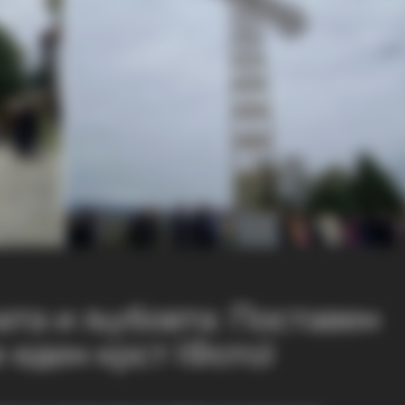
ата и љубовта: Поставен
 еден крст (Фото)