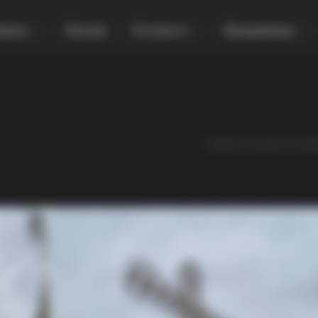
увања
Локали
Останато
Продавница
Симбол на верата и љубо