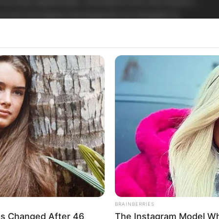
 на оваа церемонија, спонзорите кои учествуваа и
а сите кои дадоа свој придонес во изградба на
 на посетителите кои не почестија со нивното
а на
фејсбук-профилот „Горно Коњари“
.
BRAINBERRIES
s Changed After 46
The Instagram Model Wh