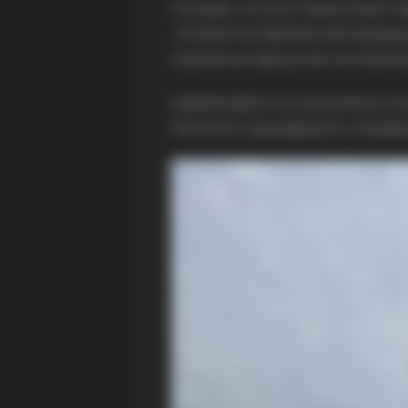
На крајот на 2023 година беше п
„Успение на Пресвета Богородица
осветен во присуство на голем б
Церемонијата на осветување на 
Епископот дељадровско-илинденс