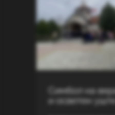
Симбол на вер
и осветен уште