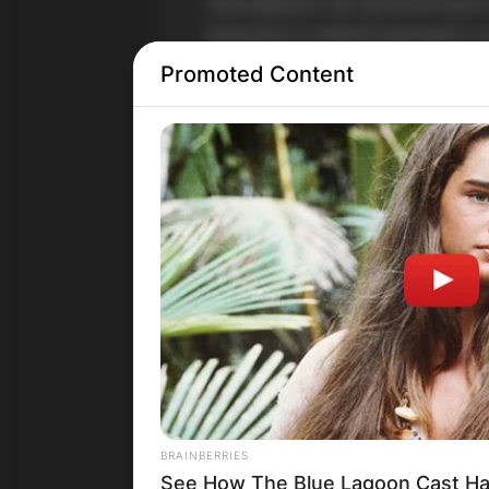
„Благодарност до организаторите
помогнаа со нивните донации и н
крстот. Им се заблагодаруваме и
Promoted Content
присуство денес“, гласи поракат
BRAINBERRIES
See How The Blue Lagoon Cast Ha