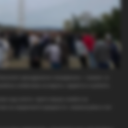
Епископот дељадровско-илинденски, г. Јоаким, со
лабока симболика на верата, надежта и љубовта.
лник над селото, претставува симбол на
тник на заедничките вредности, човекољубие и пат