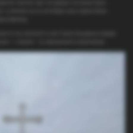
одигнат светиот крст во дворот на манастирот
“, а конечно на 20 октомври 2024 година беше
рој верници.
крстот во скопското село Горно Коњари ја изведе
ки – г.Јоаким – со парохиските свештеници.