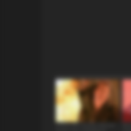
BRAINBERRIES
The Truth Will Finally Set Gina Car
Free