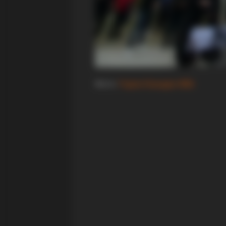
Фото:
Горно Коњари (ФБ)
BRAINBERRIES
Tallest Women On Earth — Their H