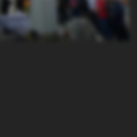
BRAINBERRIES
eight Is Jaw-Dropping
From Baddies To Sweeth
It All