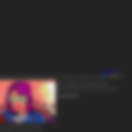
BRAINBERRIES
BRAIN
ano
8 Conspiracies That Turned Out To Be
How
True
Take