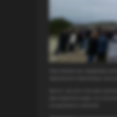
Овој значаен чин, предводен од 
парохиските свештеници, носи д
Крстот, кој сега стои како свети
христијанската вера, но и потсе
кон духовното спасение.