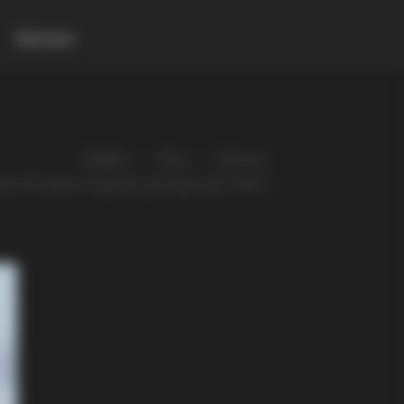
Контакт
Gladiator
Blog
Атракции
вта: Поставен и осветен уште еден крст (Фото)