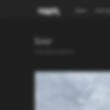
Дома
Смест
Блог
Последни вести