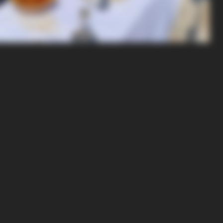
BRAINBERRIES
h Member Has This Unique
A Museum To Rihanna's 
tars