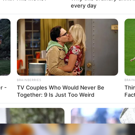
every day
BRAINBERRIES
BRAIN
r -
TV Couples Who Would Never Be
Thi
Together: 9 Is Just Too Weird
Fac