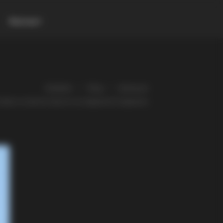
Контакт
Gladiator
Blog
Атракции
тавен и осветен Крстот на тврдината Градиште