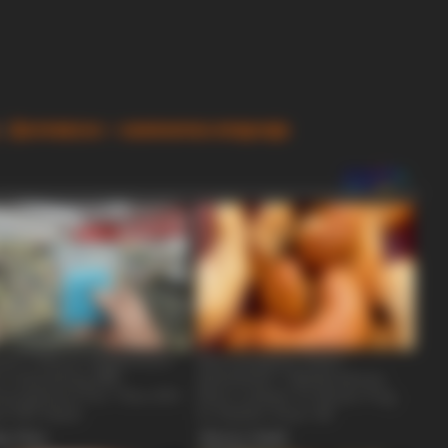
BRAINBERRIES
BRAIN
I Bet You Didn't Know It Was Really
Tara
Happening?
Be 
+
Делчевско – каменичка епархија