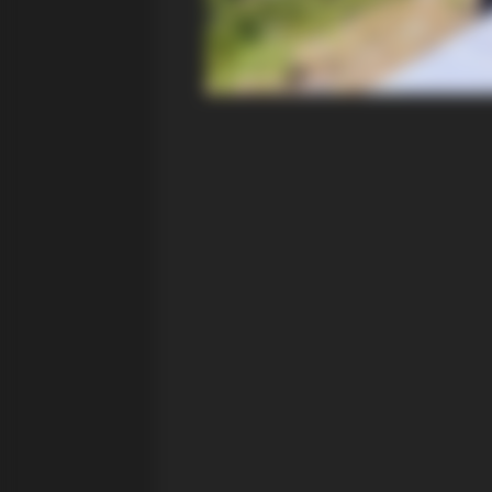
BRAINBERRIES
It's Not Your Typical Family: Eac
Trait!
BRAINBERRIES
46 Years Later, The Blue Lagoon S
Look Unrecognizable