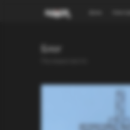
Дома
Смест
Блог
Последни вести