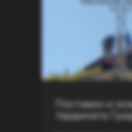
Поставен и ос
тврдината Гра