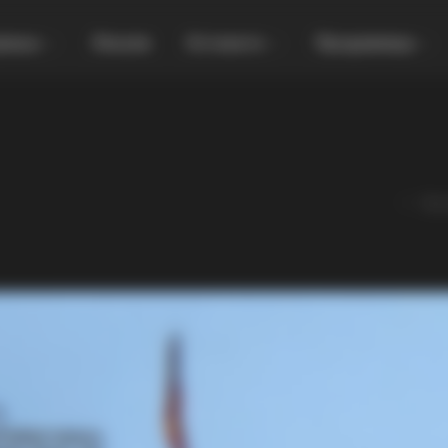
увања
Локали
Останато
Продавница
Пос