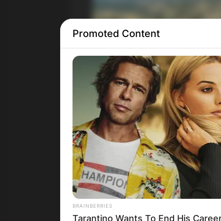
Promoted Content
BRAINBERRIES
Tarantino Wants To End His Career