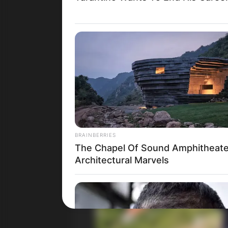
BRAINBERRIES
The Chapel Of Sound Amphitheate
Architectural Marvels