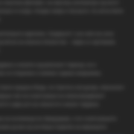
о општина Делчево, на неколку километри од патот
лува со вода, плодна земја и пасишта, па затоа било
.
ѓалиште наречено „Градиште“, а во него во 2001
д метал на женско божество – мајка со жртвеник,
јдени и монети од римскиот период, но и
ка се откриени и камени садови икерамика.
Свети пророк Илија, по Светата литургија, епископот
зврши чин на осветување на новоизградениот
елото каде што во минатото имало тврдина.
а на иселеници во Швајцарија, а по осветувањето
овен ручек кој им беше поделен на верниците.