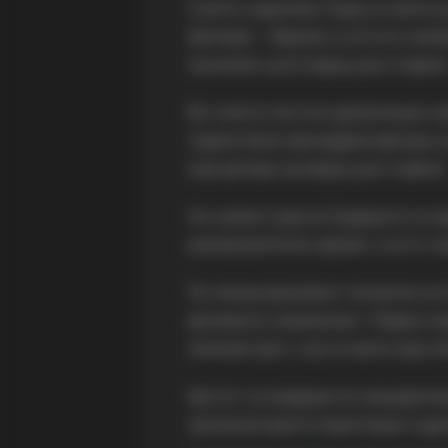
Селото наречено Град се наоѓа в
Делчево – Берово и истото изоби
населено уште пред 5.500 години
Во селото постои археолошко нао
година била пронајдена фигура о
која датира од пред 5.500 години.
На самиот рид на Градиште се на
рановизантиско време, а исто та
По повод празникот посветен на 
делчевско-каменички г. Марко и
железен крст, кој се наоѓа над с
Крстот се градеше по иницијатив
организаторите подготвија и црк