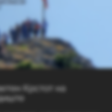
ветен Крстот на
диште