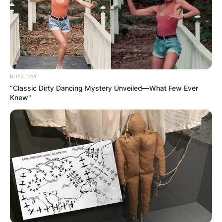
BUZZ DAY
“Classic Dirty Dancing Mystery Unveiled—What Few Ever
Knew"