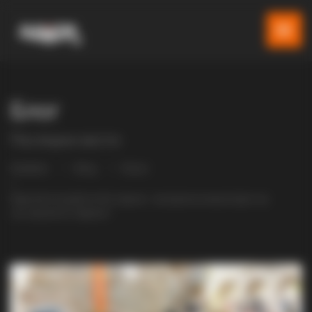
Блог
Последни вести
Gladiator
Blog
Разно
Прва богослужба по 80 години – воскресна манастирот на
„Св. Архангел Гавриил“