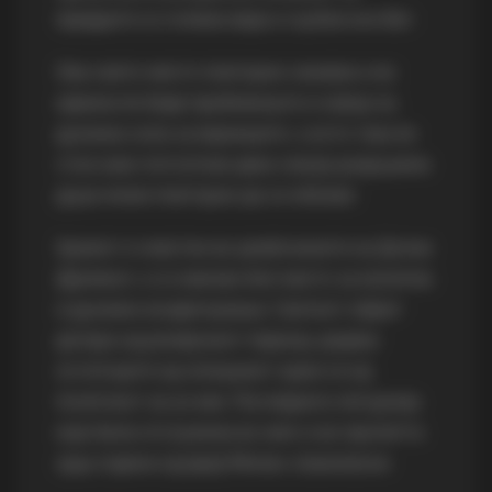
предците со голема вера и љубов кон Бог.
Ова свето место повторно оживеа и во
иднина ќе биде прибежиште и извор на
духовна сила за верниците, а исто така ќе
стои како потсетник дека секоја разрушена
душа може повторно да се обнови.
Храмот е сместен во длабочините на Долни
Дримкол, а со векови бил место за молитва
и духовно воздигнување. Светиот објект
датира од ромејскиот период, додека
остатоците од сегашниот храм се од
почетокот на 20 век. Последната литургија
која била отслужена во него е во пролетта
1944 година од јереј Милан Јовановски.