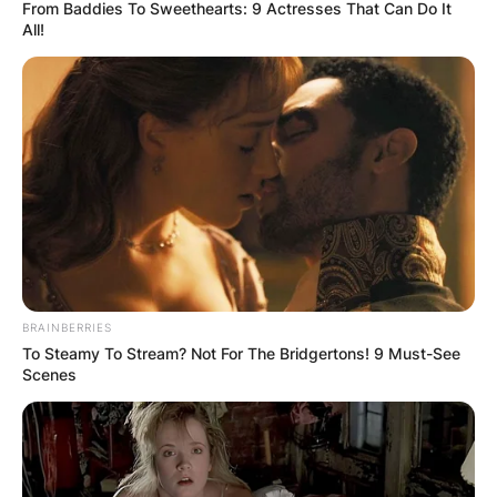
From Baddies To Sweethearts: 9 Actresses That Can Do It
All!
BRAINBERRIES
To Steamy To Stream? Not For The Bridgertons! 9 Must-See
Scenes