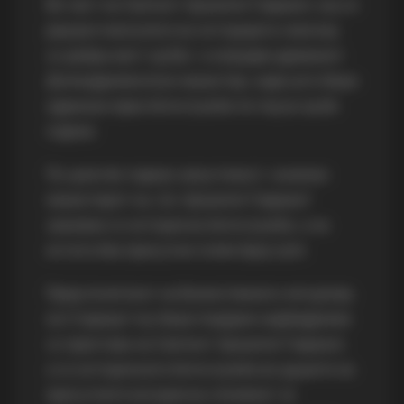
Во чест на Светиот Архангел Гавриил, кој се
јавувал многупати во историјата секогаш
со добра вест од Бог, е изграден древниот
Долнодримколски манастир, каде што беше
одржана прва богослужба по пауза од 80
години.
По цели 80 години запустеност, конечно
манастирот на „Св. Архангел Гавриил“
заживеа со историска богослужба, а на
истата беа присутни голем број луѓе.
Пред почетокот на Божествената литургија,
на Старецот му беше подарен надбедреник
со престава на Светиот Архангел Гавриил,
а со историската богослужба во душите на
присутните воскресна споменот за