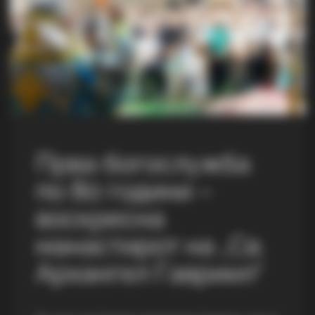
Прва богослужба
по 80 години –
воскресна
манастирот на „Св.
Архангел Гавриил“