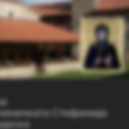
на
ченичката Стефанида
дарска