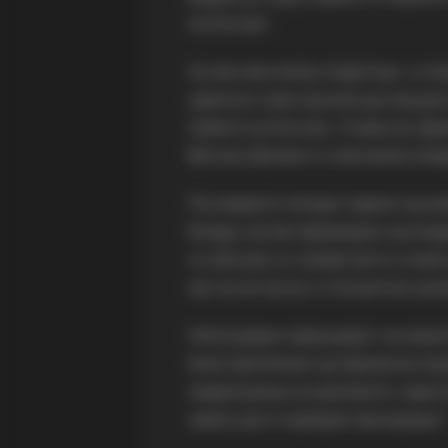
на Косово.
За неа има малку податоци, а сп
односно сама научила да пишува 
Србите на Косово, Стевка во Дре
Високи Дечани го запознала вла
Последните четири години од жи
Богдај, кој бил формиран од вла
се збогува со семејството и вели
кај тој на кој му го посветила це
Непосредно пред крајот на војна
била претепана од германски вој
замрачување на домовите, односн
завеса да го прекрие прозорецот