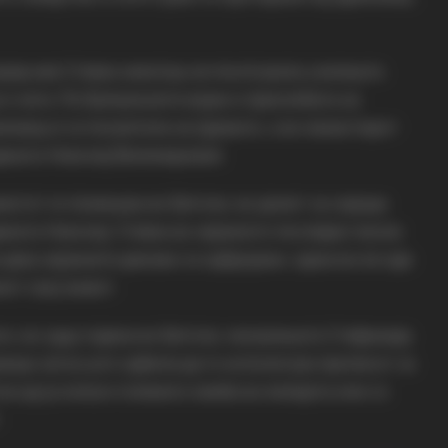
оред нив Стевка никогаш не посетувала училиште,
и чита. По Балканските војни и преселбата на
новац ѝ се посветила на Црквата, а во манастирот
диката Николај Велимировиќ.
вотот ги поминува во Битола, во домот за сираци
диката Николај. Стевка во нејзиното последно писмо
 дека нејзините денови се одбројани, односно ќе оди
лиот свој живот.
та, во 1945 година во Битола, монахињата Стефанида
ници затоа што одбила да го испочитува прописот за
о да ја изгаси големата ламба во ќелијата или со
.