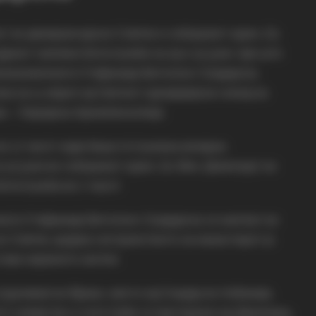
а“ во демирхисарско Слепче и соборниот храм „Св.
одржат свечени богослужби на 29 и 30 јуни, при што
номаченичката Стефанида Битолско-Скадарска,
на на 11 април од Светиот архијерејски синод на
а – Охридска Архиепископија.
 во 17 часот каде беше отслужена вечерна
30 јуни во соборниот храм „Св. Вмч. Димитриј“ во
огослужба во 7 часот.
ата Стефанида Битолско-Скадарска се наоѓаат во
во Слепче, додека сестринството на манастирот ја
тави нејзиното житие.
Џурчевиќ во Врака, место кај Скадар во Албанија,
ото семејство и сите Срби се протерани кај Дреновац,