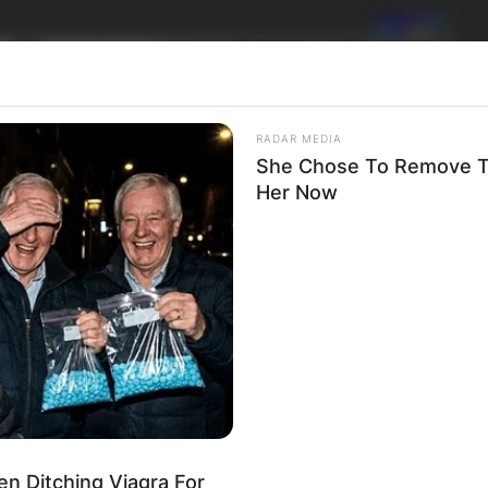
RADAR MEDIA
She Chose To Remove Th
Her Now
Men Ditching Viagra For