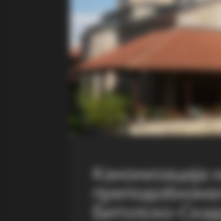
Канонизација 
преподобнома
Битолско-Ска