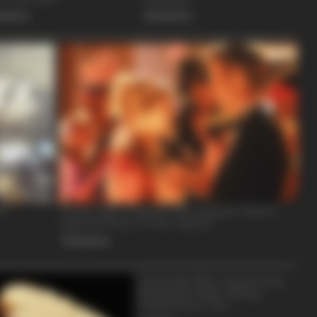
HABERION
HABE
d
Fishermen See An Animal On An
Jes
Iceberg, But Then They Look Closer!
Mak