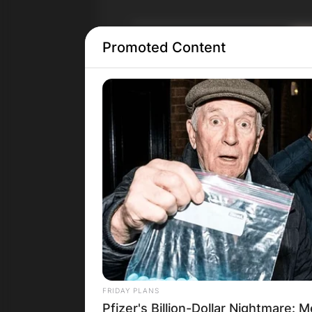
Promoted Content
FRIDAY PLANS
Pfizer's Billion-Dollar Nightmare: 