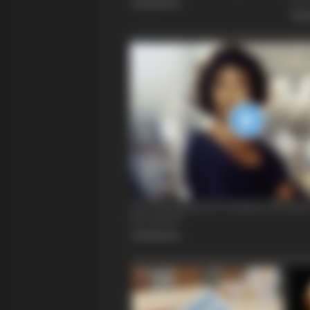
BUZZ DAY
Chrissy Metz Is So Skinny Now An
She Looks Like A Model