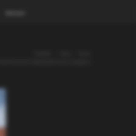
Контакт
Gladiator
Blog
Разно
номаченичката Стефанида Битолско-Скадарска