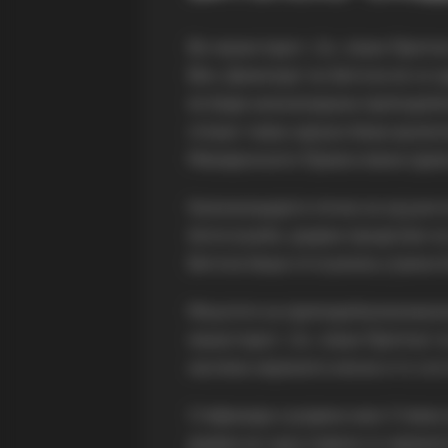
Во манастирот „Св. Јован Претеч
Вмч. Димитриј“ во Битола ќе се 
ќе биде канонизирана преподоб
откако таква одлука беше донесе
Македонската Православна Цркв
Канонизацијата почна на 29 јуни
богослужба, додека продолжи на 
Битола беше отслужена утрена б
Моштите на преподобномаченичк
манастирот „Св. Јован Претеча“ 
наслика нејзината икона и го сос
Стефанида е родена како Стевка 
додека во 1933 година со нејзин