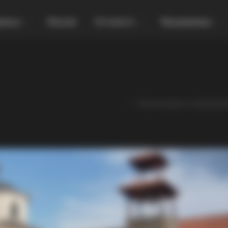
увања
Локали
Останато
Продавница
Канонизација на преподоб