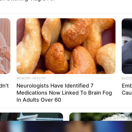
MEMORY HEALTH
BUZZ
dn't
Neurologists Have Identified 7
Emb
Medications Now Linked To Brain Fog
Cau
In Adults Over 60