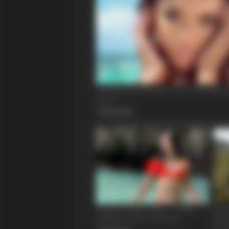
INSTANTHUB
Melania Trump Moments We Can't 
Camera