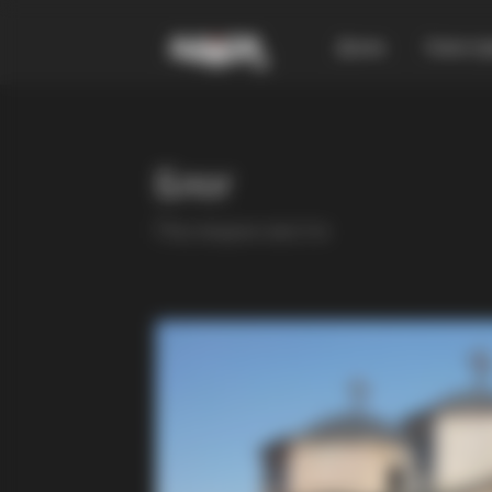
Дома
Смест
Блог
Последни вести