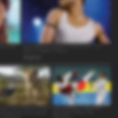
MEMORY HEALTH
Believe Were Caught On
The Popular Drink That's
Cells (Most People Have 