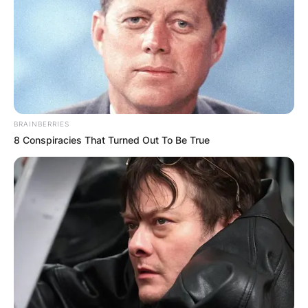
датира од средновековниот период,
поточно XIII-XIV век.
Сепак и покрај својот издржлив дух,
црквата Свети Никола се соочи со
суровата реалност на занемарување и
напуштање. Како и многу историски
BRAINBERRIES
знаменитости низ Македонија, тивко
8 Conspiracies That Turned Out To Be True
стоеше, копнеејќи по грижата и вниманието
што го заслужува. Сега, нејзина единствена
светилка на надеж е Здружението на
граѓани за заштита и зачувување кое се
впушта во благороден потфат – да ја
обнови и оживее суштината на црквата
Свети Никола.