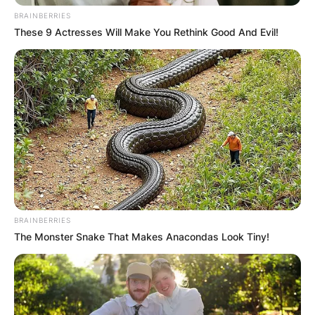
BRAINBERRIES
These 9 Actresses Will Make You Rethink Good And Evil!
BRAINBERRIES
The Monster Snake That Makes Anacondas Look Tiny!