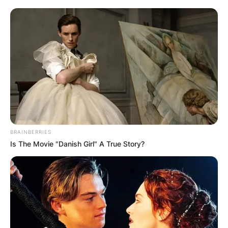
поединец и верник! Вашата поддршка, во
каква и да е форма е непроценлива за ова
место. Без разлика дали преку срдечна
донација или со ширење на свеста за оваа
кауза, вие станувате составен дел од ова
патување за зачувување на нашата
заедничка историја.
BRAINBERRIES
Is The Movie "Danish Girl" A True Story?