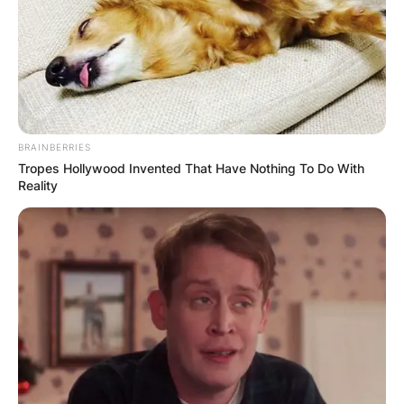
доаѓаат.
Ви благодариме за вашата добрина, вашата
дарежливост и вашата непоколеблива
посветеност на зачувувањето на нашето
културно наследство!
BRAINBERRIES
Tropes Hollywood Invented That Have Nothing To Do With
Повеќе детали може да се пронајдат на –
Reality
Село Љуботен
или да добиете на
телефонските броеви 076667372 и
070832911.