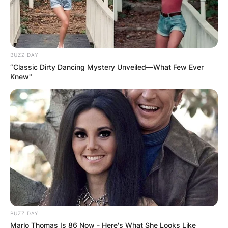
BUZZ DAY
“Classic Dirty Dancing Mystery Unveiled—What Few Ever
Knew"
BUZZ DAY
Marlo Thomas Is 86 Now - Here's What She Looks Like