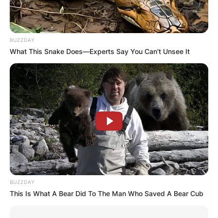
BUZZDAY
What This Snake Does—Experts Say You Can't Unsee It
BUZZDAY
This Is What A Bear Did To The Man Who Saved A Bear Cub