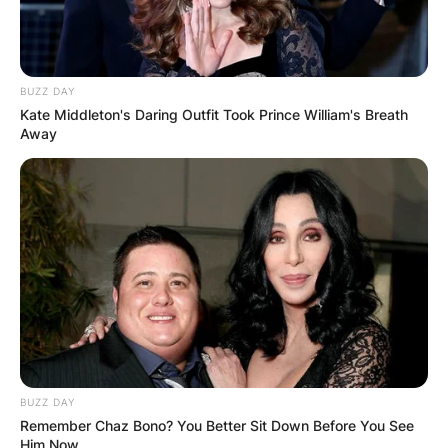
BUZZ DAY
Kate Middleton's Daring Outfit Took Prince William's Breath
Away
BUZZ DAY
Remember Chaz Bono? You Better Sit Down Before You See
Him Now