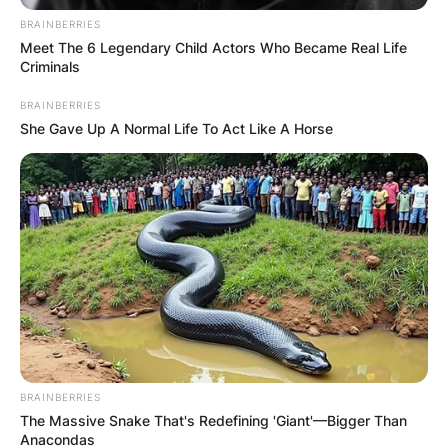
BRAINBERRIES
Meet The 6 Legendary Child Actors Who Became Real Life
Criminals
BRAINBERRIES
She Gave Up A Normal Life To Act Like A Horse
Ние го објавуваме отпочнувањето на
проектот за изградба и реставрација на
дворот и околните работи на нашата
сакана црква. Овој потфат не само што има
за цел да им вдахне нов живот во неговите
антички камења, туку и да го зголеми
неговото историско значење за селото
Љуботен и пошироко.
BRAINBERRIES
The Massive Snake That's Redefining 'Giant'—Bigger Than
Anacondas
Затоа упатуваме молба и апел до секој