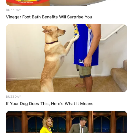
BUZZDAY
Vinegar Foot Bath Benefits Will Surprise You
BUZZDAY
If Your Dog Does This, Here's What It Means