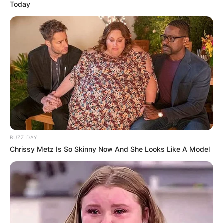
Today
BUZZ DAY
Chrissy Metz Is So Skinny Now And She Looks Like A Model