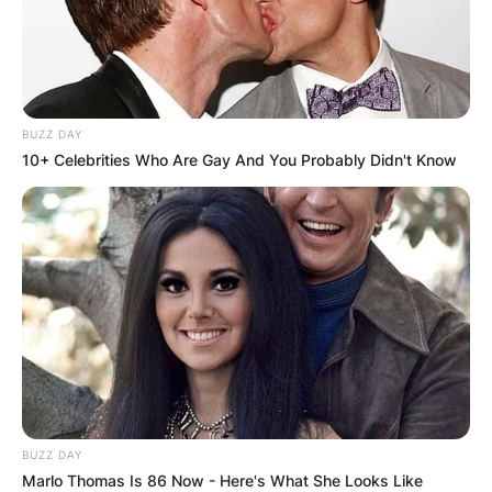
приказните за чудесни исцелувања и даваат
доверба на оваа легенда.
Ова е точна локација на Црн Камен:
КЛИКНИ ТУКА!
BUZZ DAY
10+ Celebrities Who Are Gay And You Probably Didn't Know
BUZZ DAY
Marlo Thomas Is 86 Now - Here's What She Looks Like