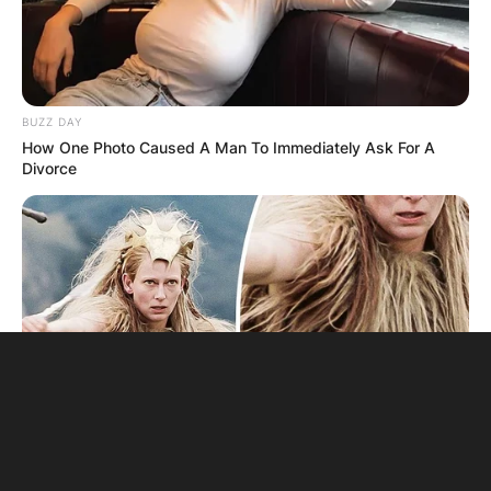
BUZZ DAY
How One Photo Caused A Man To Immediately Ask For A
Divorce
BUZZ DAY
Secret Messages: What Directors Hid In 12 Films