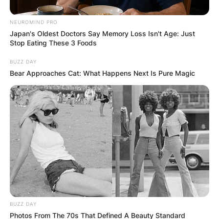
NEUROMIND PRO
Japan's Oldest Doctors Say Memory Loss Isn't Age: Just
Stop Eating These 3 Foods
BUZZ DAY
Bear Approaches Cat: What Happens Next Is Pure Magic
Исцелителна и
чудотворна моќ на
Црн Камен до
манастир во Велес
Секој прв петок по Велигден, значителен
BUZZ DAY
Photos From The 70s That Defined A Beauty Standard
број посетители доаѓаат на Црн Камен