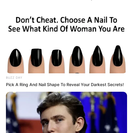
близу Велес до манастирот Свети
Димитрија бидејќи низ народот се шири
легенда за Црниот Камен која е длабоко
вкоренета во народното верување, при што
мештаните на локалитетот му припишуваат
исцелителна моќ. Се вели дека оние кои се
заболени со некаква болест или жените
кои се борат со неплодност можат да го
посетат ова место, да поминат три пати под
BUZZ DAY
блискиот водопад, да земат камче од
Pick A Ring And Nail Shape To Reveal Your Darkest Secrets!
карпата и да посакаат здравје. Следната
година го враќаат каменот и се верува дека
желбата ќе им се исполни.
Црниот камен, кој се наоѓа во близина на
Велес, е особено познат по своите