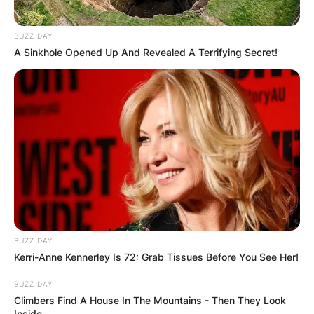
BUZZ DAY
A Sinkhole Opened Up And Revealed A Terrifying Secret!
BUZZ DAY
Kerri-Anne Kennerley Is 72: Grab Tissues Before You See Her!
BUZZ DAY
Climbers Find A House In The Mountains - Then They Look
Inside