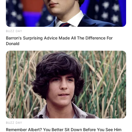
лековити способности. Посетителите
известуваат за мешавина на емоции при
посетата, со чувство на морничавост
зголемено со глетката на облеката што
BUZZ DAY
виси на блиските дрвја – традиција за која
Barron's Surprising Advice Made All The Difference For
Donald
се верува дека придонесува за лекување.
Легендата вели дека моќта на Црниот камен
произлегува од трагичен настан во
минатото. Некогаш стар манастир, бил
уништен од турската војска, што
резултирало со брутална смрт на монасите
кои престојувале. Нивната пролеана крв го
обоила каменот во црно, со што го добило
неговото име и познатите лековити
BUZZ DAY
својства. Денеска близу ова место има нов
Remember Albert? You Better Sit Down Before You See Him