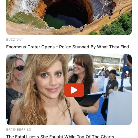
BUZZ DAY
Enormous Crater Opens - Police Stunned By What They Find
BRAINBERRIES
The Fatal Illness She Fought While Top Of The Charts