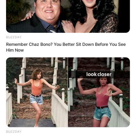
Мајките ги носат своите немирни деца
барајќи утеха, додека студентите се молат
за академски успех, па дури и политичарите
бараат божествена милост во нивните
BUZZDAY
напори.
Remember Chaz Bono? You Better Sit Down Before You See
Him Now
Меѓу многуте сведоштва за одговорени
молитви се издвојува една – жена, некогаш
неплодна, која денес го лулка својот
новороден син. Друга приказна раскажува
за еден ерген кој наоѓа љубов откако се
помолил во манастирот. А ваквите
приказни, служат како доказ за трајната
вера во чудотворните способности на
Свети Никита.
BUZZDAY