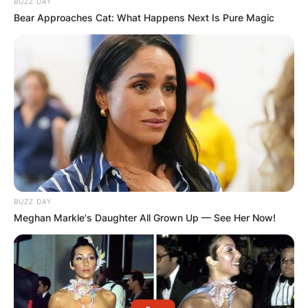
BUZZ DAY
Bear Approaches Cat: What Happens Next Is Pure Magic
BUZZ DAY
Meghan Markle's Daughter All Grown Up — See Her Now!