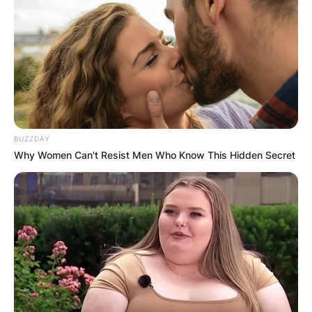
Легендите шепотат за неговата способност
да лекува и да ги исполни желбите на оние
кои бараат утеха во овие свети ѕидови.
Манастирот, сместен помеѓу селата
Горњане, Бањани и Чучер Сандево, е
проникнат со историја која датира од 11
век. Царот Милутин, трогнат од приказните
BUZZDAY
за добродушноста и божествената
Why Women Can't Resist Men Who Know This Hidden Secret
предаденост на Свети Никита, ја презеде
реставрацијата на ова свето место во 1284
година.
Приказните околу животот на Свети
Никита насликуваат портрет на благороден
принц, побожен христијанин кој е избран од
Бога да го шири Неговото слово и кој е