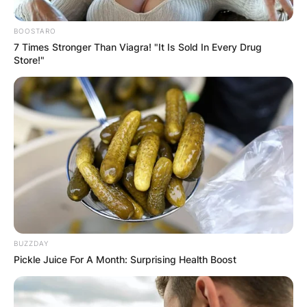
BOOSTARO
7 Times Stronger Than Viagra! "It Is Sold In Every Drug
Store!"
Чудотворен камен
во Манастир на
Скопска Црна Гора
На недопрените ридови на Скопска Црна
BUZZDAY
Гора се наоѓа древниот манастир Свети
Pickle Juice For A Month: Surprising Health Boost
Никита, место обвиткано со мистика кое е
познато по своите чудотворни моќи.