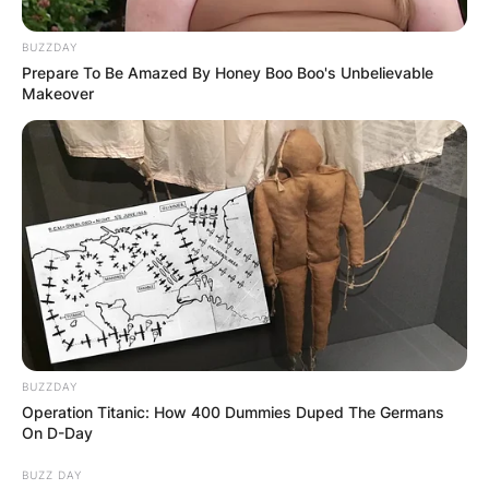
обдарен со извонредни дарови на
решавање проблеми и исцелување. И
BUZZDAY
Prepare To Be Amazed By Honey Boo Boo's Unbelievable
покрај прогонството и маките,
Makeover
непоколебливата вера на Никита останала
непрекината, а неговите чудотворни дела
продолжиле и по неговата наводна смрт,
при што неговите мошти го нашле патот до
македонскиот манастир.
BUZZDAY
Operation Titanic: How 400 Dummies Duped The Germans
On D-Day
BUZZ DAY