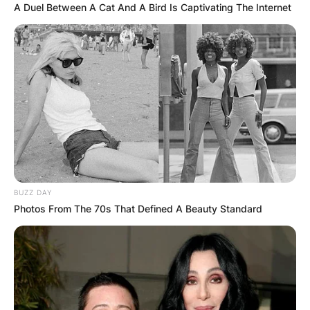
A Duel Between A Cat And A Bird Is Captivating The Internet
Централно место во манастирот е светиот
чудотворен камен, за кој се верува дека е
проткаен со светоста на моштите на Свети
Никита. Преку него, верниците бараат
поврзување со светителот и со Бога,
молејќи нивните молби да бидат слушнати
и услишени.
BUZZ DAY
Photos From The 70s That Defined A Beauty Standard
Безброј аџии, домашни и странски,
сведочат за преобразувачката моќ на
моштите на Свети Никита. Од неплодни
парови благословени со деца до осамени
срца кои наоѓаат партнери, каменот на
манастирот стана светилник на надеж.