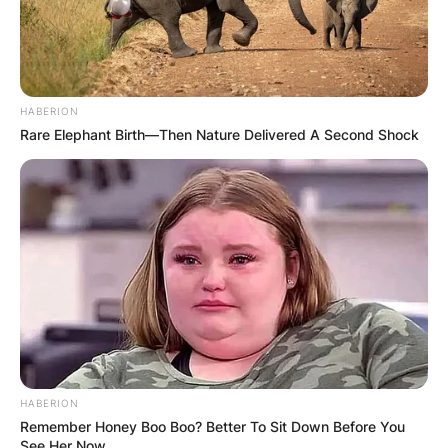
HABERION
Rare Elephant Birth—Then Nature Delivered A Second Shock
HABERION
Remember Honey Boo Boo? Better To Sit Down Before You
See Her Now