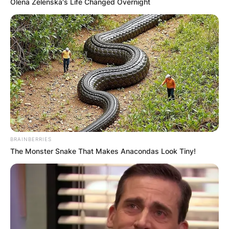
Olena Zelenska's Life Changed Overnight
потоа да скршат јајце, да го зготват и да го
изедат. За нив тоа беше фантастично,
незаборавен момент, ја допреа природата
во нејзината срж а за нас тоа е обично
секојдневние. Дали сме свесни што
поседуваме како држава ? Верувајте, кој
сака да работи, Македонија нуди многу, но
треба да се работи и да се биде фер во тој
однос плус да се биде истраен. Ниту една
победа не доаѓа преку ноќ, туку треба да се
BRAINBERRIES
работи на неа, да бидеш подобар и
The Monster Snake That Makes Anacondas Look Tiny!
попрецизен од секој ден, миг претходно, за
да бидеш поуспешен во текот на годините,
тоа е целта. Еволуцијата на системите и
единките не смее да запре!