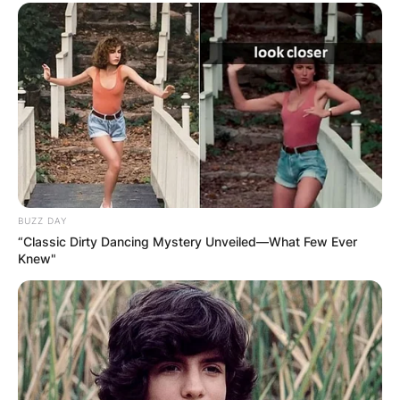
намера на овие простори.
BUZZ DAY
“Classic Dirty Dancing Mystery Unveiled—What Few Ever
Knew"