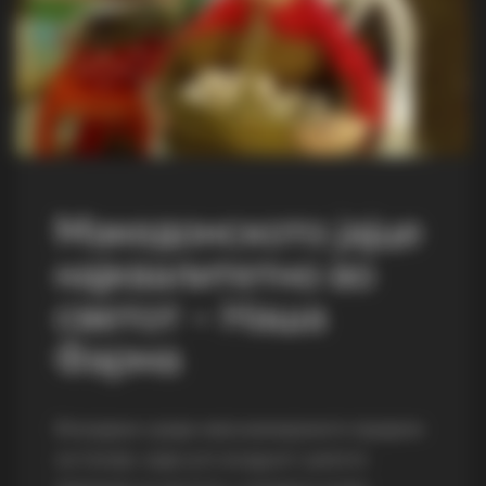
Македонското јајце
најквалитетно во
светот – Наша
Фарма
Вгнездени среде невознемирените предели
на Скопје, каде што воздухот шепоти