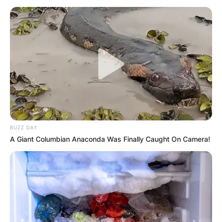
кој како земјоделска површина бил
запуштен или не гледале перспектива во
него. Деновите кои ги поминуваме на
фармата се различни. Во текот на
викендите сме постојано во тој плац со
животните. Утринско хранење, промена на
свежа вода, собирање на јајцата во
попладневните часови се најубавите
работи. Пиењето кафе и едноставно
живеењето со биодиверзитет, со животни
BUZZ DAY
A Giant Columbian Anaconda Was Finally Caught On Camera!
кои што во благодет живеат околу вас е
прекрасен. Во работните денови стануваме
рано затоа што фармата треба да се отвори
бидејќи кокошките спијат затворени. Тие
сами влегуваат внатре во определниот
простор за да спијат, каде што навечер ги