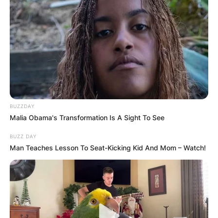
2. Како вклучувањето на различни
видови птици придонесува за успехот на
фармата?
– Најпрво почнавме со обични кокошки, а
BUZZDAY
потоа вклучивме и дукатки (бисерки). Во
Malia Obama's Transformation Is A Sight To See
фармата имаме и неколку украсни фазани и
пауни, а имавме и патки кои ги
BUZZ DAY
Man Teaches Lesson To Seat-Kicking Kid And Mom – Watch!
дислоциравме на друго место. Јајцето како
најбаран производ, кој е полн со минерали,
витамини и протеини, е храна која е
неопходна во човечкиот живот, и тоа
посебно во семејствата со мали деца кои
најчесто бараат ваква храна. Ние со тоа