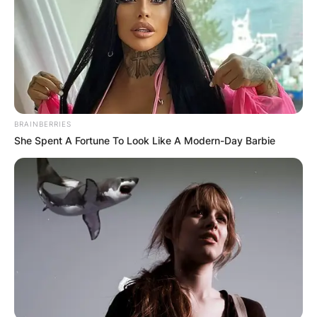
козјо млеко и сирење, производство на мед
и јајца, па дури тоа може и да му биде
главна дејност.
BRAINBERRIES
She Spent A Fortune To Look Like A Modern-Day Barbie