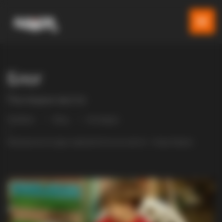
Блог
Последни вести
Gladiator
Blog
Интервјуа
Македонското јајце најквалитетно во светот – Наша Фарма