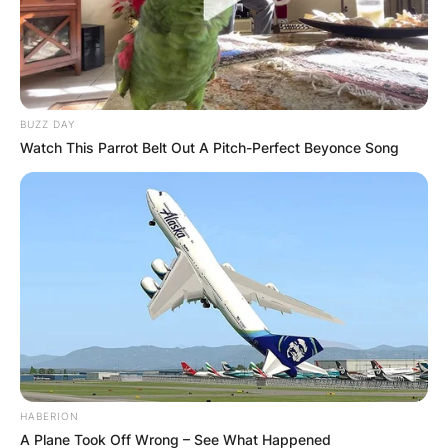
што донесовме нови животни влијаевме на
биодиверзитетот на нашата фарма, а
воедно понудивме и друг вид на јајца кои
претходно биле застапени во македонското
BUZZ DAY
традиционално мени, но бидејќи не се
Watch This Parrot Belt Out A Pitch-Perfect Beyonce Song
чуваат, едноставно полека „исчезнале“. Во
Македонија во моментов немаме големи
фарми на дукатки, патки и друго. „Наша
Фарма“ повторно ги запозна луѓето, кои не
пробале такви јајца, да ги вкусат. Во други
земји има фарми со илјадници патки, но кај
нас такво нешто не постои, но затоа ние го
враќаме и тој дел, односно да се вкуси и
таква храна каква што не е достапна во
маркетите и пазарите.
HABERION
A Plane Took Off Wrong – See What Happened