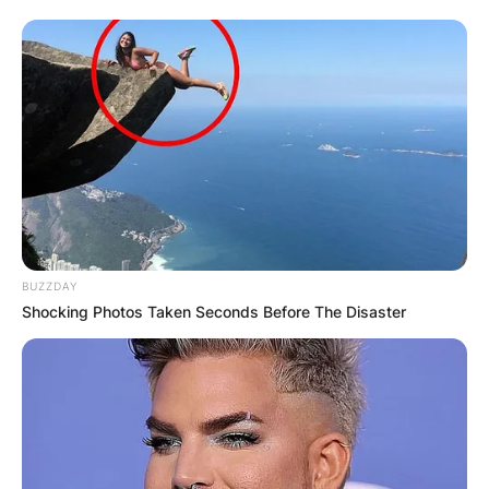
дефокусираат и демотивираат. Многу
фарми се отворија, но и се затворија. Некои
опстанаа, но успешноста и опстојувањето
зависат многу од тој што ја води идејата,
колку е упорен и искрен во намерите. Не
секогаш профитот и парите се главен
двигател на одредена идеја. Ова би го
споредил со едно уметничко дело. Дали
ако некој ви каже, ви порача, да нацртате
врвно уметничко дело и за тоа ви даде на
BUZZDAY
пример милион евра… дали тоа со гаранција
Shocking Photos Taken Seconds Before The Disaster
ќе бидне уметничко дел? Можеби да,
можеби не… Но доколку нешто работите со
многу љубов, знаење, внимание,
посветеност, и тоа е плус оригинално,
убаво, полезно, фасцинантно, автентично и