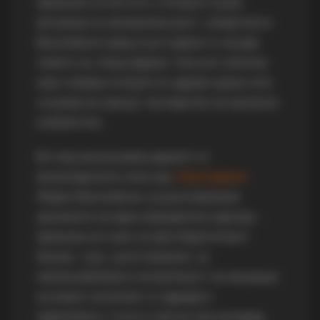
приказни за чистота, а почвата лулка
ветување за неизвалкан раст, семејството
Василевски пред осум години го засади
семето на „Наша фарма“. Она што започна
како семејна потрага по здрава храна сега
се разви во процут наследство на органско
изобилство.
Во овој ексклузивен дијалог со
визионерската сила зад
„Наша фарма“
,
Жарко Василевски, ја разоткриваме
хрониката на една земјоделска одисеја –
приказна не само за просперитетниот
бизнис, туку, уште поважно, за
непоколебливата посветеност на негување
на живот исполнет со здравје и
одржливост. А исто така во ова интервју