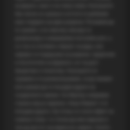
на децата, како и на секој човек. Кокошките
беа лесни за чување и истите ги добивме
како подарок од еден роднина. Почнавме да
ги чуваме, а по неколку месеци се
размножија и направивме поголемо јато, а
со тоа се зголеми и бројот на јајца, кои
најпрво ги подарував на роднини, пријатели
и посетители на фармата, но тој раст
продолжи и понатаму. Кокошките ги
чувавме и ги размножувавме, сè до момент
кога решив да ги понудам јајцата на
социјалните мрежи. На Фејсбук направив
страна која ја нареков „Наша Фарма“ и ги
понудив јајцата. Од тогаш се случи ефект на
снежна топка, т.е. почна да има нарачки и
тие да растат од недела во недела. Луѓето