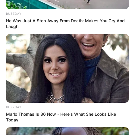
синоним за сигурен производител и
сигурен доставувач на здрава органска
BUZZDAY
He Was Just A Step Away From Death: Makes You Cry And
храна. Задоволни сме и ние и тие што
Laugh
купуваат од нас.
BUZZDAY
Marlo Thomas Is 86 Now - Here's What She Looks Like
Today