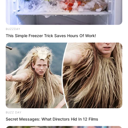
затвораме, а потоа наутро ги пуштаме и
проверуваме дали има некаков проблем.
Доколку нема, тогаш ги полниме
хранилките и продолжуваме на работа.
BUZZDAY
Кога ќе се вратиме од работа, тие веќе
This Simple Freezer Trick Saves Hours Of Work!
легнуваат сами, ги собираме јајцата, ги
селектираме и чистиме и правиме план за
достава следниот ден. Во зимските месеци
сè е забавено, затоа што носивоста е
помала, но и тоа е дел од животот на
фарма.
BUZZ DAY
Secret Messages: What Directors Hid In 12 Films