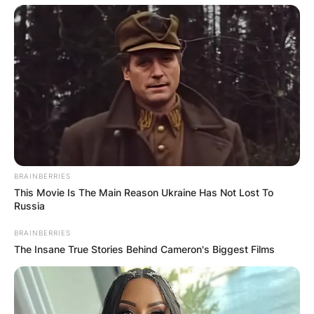
соработка со наши пријатели изградивме
партнерски однос, земавме сандаци со
пчели кои ги чуваме во близина на Скопје,
тој мед исто така го пласираме преку
„Наша
фарма“
. Дел од козите кои се чуваат во
околината на Волково и Кучково се исто
така на располагање за млеко, сирење и
урда кога тоа е потребно. Таму
ангажиравме наш пријател кој се грижи за
BRAINBERRIES
нив. Дел од производите ги пласираме
This Movie Is The Main Reason Ukraine Has Not Lost To
преку „Наша фарма“ и тоа се сезонски
Russia
производи кои брзо се трошат. Ние сме
BRAINBERRIES
мала фарма, но сме показател како треба да
The Insane True Stories Behind Cameron's Biggest Films
се работи за да бидете успешни. Секој кој
сака може да работи што сака, многу
посериозно од нас, од производство на