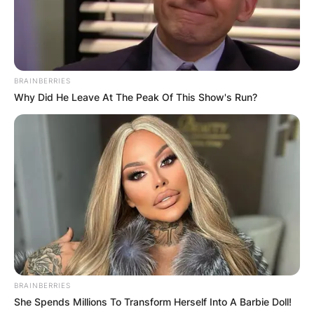
BRAINBERRIES
Why Did He Leave At The Peak Of This Show's Run?
6. Освен производство на јајца, со што
друго може да се пофали вашата
фирма?
– Самите клиенти ни бараа тоа што им е
потребно. На пример им недостигаше
BRAINBERRIES
квалитетно сирење и квалитетен мед. Во
She Spends Millions To Transform Herself Into A Barbie Doll!