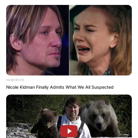
HABERION
Nicole Kidman Finally Admits What We All Suspected
3. Жарко ја споменува љубовта на
неговото семејство кон животните.
Раскажете ни еден обичен ден во
фармата со вашето семејство?