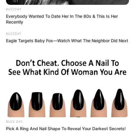
нив. Едноставно самите се сеат, растат,
BUZZDAY
цветаат. Илјадници врсти, раси, сорти од
Everybody Wanted To Date Her In The 80s & This Is Her
Recently
жив свет „експлодира“ на нашата
територија, едноставно сам од условите и
BUZZDAY
Eagle Targets Baby Fox—Watch What The Neighbor Did Next
дарежливоста на природата. Токму ова
говори дека и јајцето, млекото, сирењето,
месото, овошјето и зеленчукот се во врвот
на светската мапа за квалитетна храна.
Само треба да бидеме свесни да ставиме
Стоп за она што се вели тотална
индустријализација и неповратно
загадување на се што е исконско дадено
чисто, едноставно убаво и природно
функционално. Да, јајцата од Македонија се
BUZZ DAY
најздрави, највкусни и посебни како и се
Pick A Ring And Nail Shape To Reveal Your Darkest Secrets!
друго што е родено и одгледано со добра