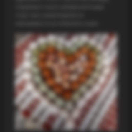
откриваме и зошто македонските јајца
стојат како олицетворение на
извонредноста на глобалната сцена.