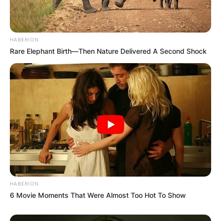
државава, но и на Балканот се случува да
нарачаме производ и да добиеме нешто
сосема различно. Ние тргнавме од тоа мото
HABERION
дека тоа што сме се договориле, тоа ќе го
Rare Elephant Birth—Then Nature Delivered A Second Shock
испорачаме во точно договорено време и
место. Затоа
„Наша Фарма“
произведува и
ги носи производите до купувачите, нема
никакви посредници меѓу нас и купувачот.
Луѓето сега немаат време да шетаат по
маркети и да трошат време за да бараат
различни производи и намирници. Многу е
полесно кога вие ќе им ги сервирате
производите до дома и тие да бидат со
врвен квалитет. Кај нас во фармата нема
HABERION
застој, сите јајца се порачани дури
6 Movie Moments That Were Almost Too Hot To Show
десетина дена однапред. Производството е