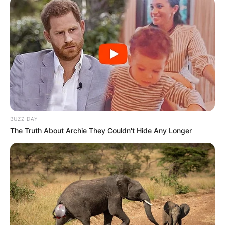
BUZZ DAY
The Truth About Archie They Couldn't Hide Any Longer
4. „Секогаш испорачувајте го она што им
го ветувате на клиентите“, е клучен
принцип. Како оваа посветеност ја
обликуваше репутацијата на фармата?
– Тоа наше мото нè изгради до еден мал
бренд за производство на домашни јајца. Во