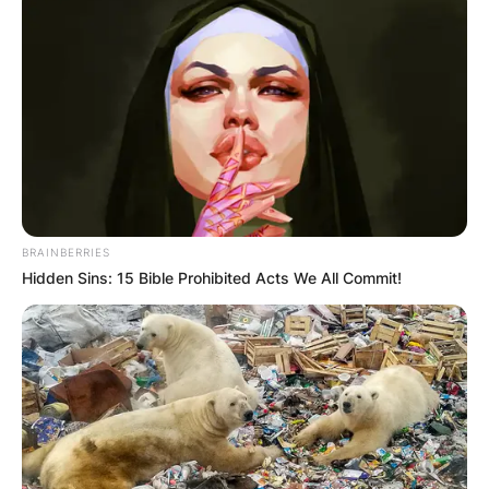
мало, но специфично, еколошко и секогаш
навремено доставено. Без ваков принцип
тешко дека некој во иднина ќе работи
подолго време.
BRAINBERRIES
Hidden Sins: 15 Bible Prohibited Acts We All Commit!
5. „Наша фарма“ стигна до клиенти во
Дубаи. Кои фактори придонесуваат за