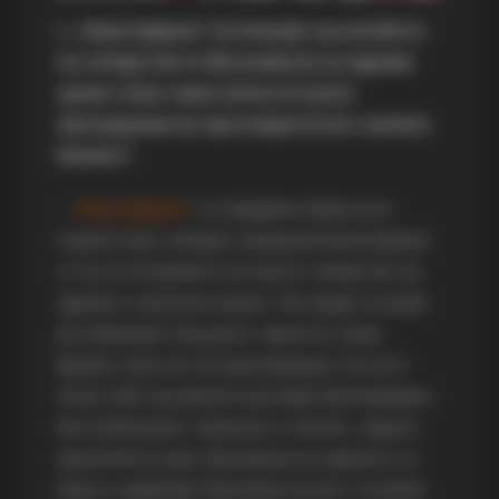
1. „Наша фарма“ потекнува од желбата
на семејството Василевски за здрава
храна. Како оваа лична потрага
еволуираше во просперитетен семеен
бизнис?
–
„Наша фарма“
е создадена пред осум
години како семејна традиционална фарма,
и тоа за потребите на моето семејство од
здрава и органска храна. Таа идеја се роди
да направам свој ранч, односно своја
фарма, која што ќе произведува тоа што
може. Дел од храната да биде произведена
без хемикалии, хормони и слично. Јајцата
произлегоа како производ кој најмногу се
бара и најдобар производ за раст и развој