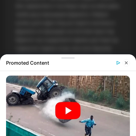
беа задоволни и тоа беше знак за мене дека
треба да ја проширам фармата. Набрзо
купив уште еден плац во мојата околина и
фармата се прошири на поголем простор.
Ефектот на социјалните мрежи растеше од
година во година сè до сега кога броиме
неколку стотини кокошки (околу 300), но
Promoted Content
сите се чувани здраво во природна
средина, каде што се пуштени во природа и
уживаат на свеж воздух и во здрава храна,
без примеси на хормони и концентрати кои
ги има во индустриското производство.
Токму тоа е идејата на „Наша фарма“. Во
меѓувреме вклучивме и одгледување на
пчели, па продававме и производи од козјо
млеко. „Наша фарма“ за кратко време стана