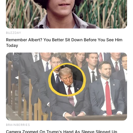
10. Раскажете ни за плановите на
фармата во иднина, вклучувајќи ги и
очекувањата за странски инвестиции.
Како го замислувате растот на
BUZZDAY
бизнисот?
Remember Albert? You Better Sit Down Before You See Him
Today
– Во иднина фармата ќе расте до извесно
време, колку што дозволува просторот. Ако
сакам да се проширам како ранч, ќе треба
да се купи и нов простор. Досега се
направени и неколку инвестиции, како
проширување на фарма, а сега ново е тоа
што градиме нов објект кој ќе биде за
посета на сите кои сакаат да дојдат и да си
купат јајца, да останат тука, па дури и да
преспијат и да бидат фармери на неколку
BRAINBERRIES
дена. Да ги воведеме во фармерскиот
Camera Zoomed On Trump's Hand As Sleeve Slipped Up