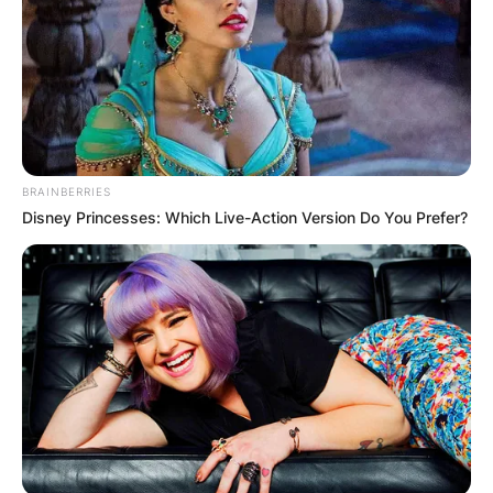
сабота и недела доаѓаат пријатели со
нивните деца и секогаш има нешто ново и
интересно.
8. Дали во Македонија може да се
живее од овој бизнис?
BRAINBERRIES
Disney Princesses: Which Live-Action Version Do You Prefer?
– Може да се живее од овој бизнис во
Македонија, но сето ова треба да се
мултиплицира во поголема фарма и во
посериозно производство и посериозен и
попрофесионален пласман на производите.
Ова е мала фарма како показател за некој
што сака да се занимава со нешто
поголемо, ние сме тука да дадеме некој
совет и поддршка. Многупати ни се