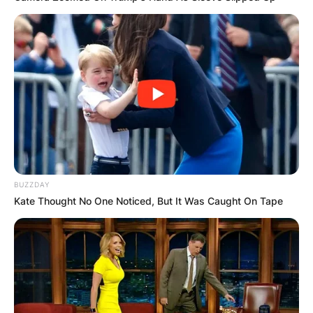
живот, да се чувствуваат убаво и да се
поврзат со природата. Сакам да испратам
порака дека луѓето треба да се поврзат
повторно со природата бидејќи во
изминатите децении премногу се
оддалечија од природата и станаа
механички суштества, кои се исполнети со
брзање, гнев, стрес и се бомбардирани од
негативни информации. Живеењето на
BUZZDAY
фарма и поврзувањето со природата е тоа
Kate Thought No One Noticed, But It Was Caught On Tape
заземјување кое му недостига на човекот, и
тоа посебно на урбаниот човек, на скопјани
на пример, и на сите тие кои живеат во
поголемите градови низ целиот свет. Без
поврзување со природата и без тој баланс
што мора да го имаме, ние може да бидеме