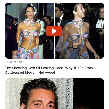
на спротивната страна, односно кај Радин
мост, со што можело да се избега во
случајн на опасност кон густата шума и во
планината.
Радин мост е најпознат во Кратово и висок
23 метри, а воедно се наоѓа над Манцева
Река. Според документите од минатото,
мостот е изграден во 1833 година од Хавзи-
BRAINBERRIES
Паша, а вреди да се споменат и Грошчиски
The Shocking Cost Of Looking Good: Why 1970s Stars
мост, Чаршиски, Јоркшиски и Горномалски
Outdressed Modern Hollywood
мост.
Во Кратово има три православни цркви, и
тоа „Св. Никола-чудотворец“, „Св. Јован
Претеча“ и „Св. Јован кратовски“. Во време
на турското владеење градот имал преку 20