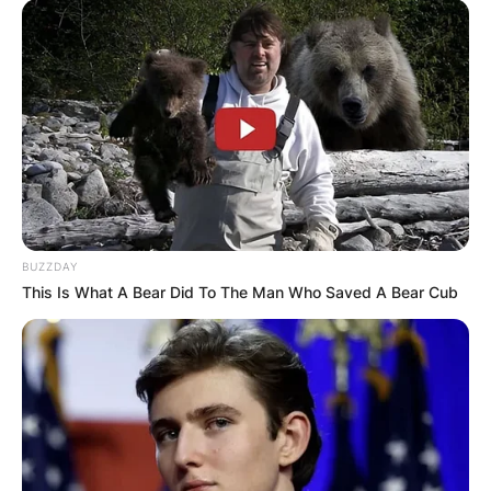
BUZZDAY
This Is What A Bear Did To The Man Who Saved A Bear Cub