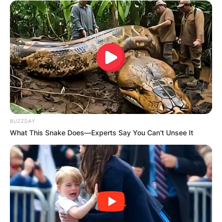
BUZZDAY
What This Snake Does—Experts Say You Can't Unsee It