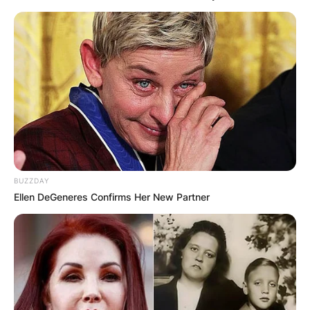
од најстарите градови во Македнија и на
Балканот, а тоа е Кратово.
Градот имал повеќе имиња, а а според една
од легендите името го добил од зборовите
„кират-ова“, односно тврдината на
бреговите на Кратовска река, која била
урната од Османлиите. Според
истражувањата, најстарото име на градот е
BUZZDAY
Кратишкара, а во раниот среден век се
Ellen DeGeneres Confirms Her New Partner
нарекувал и Коритон.
По поделбата на Римската Империја,
Кратово станува дел од Источната Римска
Империја, а градот бил важен рударски
центар во кој се тргувало со бакар, сребро