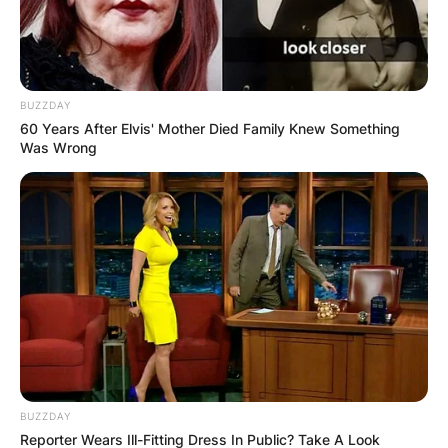
и злато. Во градот во минатото имало многу
занаетчии, како шивачи, кројачи, самарџии
и ковачи кои оставиле белег во ова место.
BUZZDAY
Кулите и подземните тунели се само дел од
60 Years After Elvis' Mother Died Family Knew Something
атракциите кои ги привлекуваат туристите.
Was Wrong
Старите камени мостови во Кратово
воодушевуваат со нивниот автентичен
архитектонски израз, а за нив се кријат
голем број легенди и приказни.
BUZZDAY
Reporter Wears Ill-Fitting Dress In Public? Take A Look