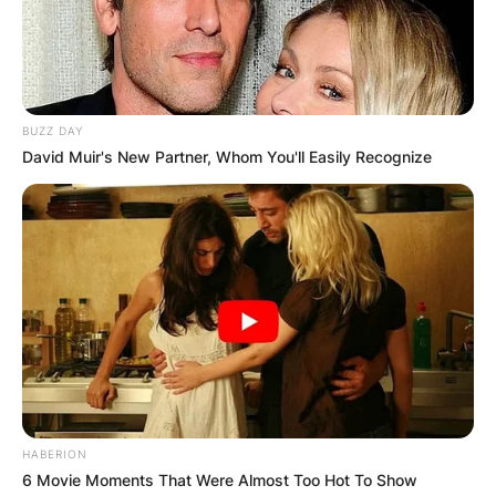
цркви, од кои се пронајдени само остатоци.
BUZZ DAY
David Muir's New Partner, Whom You'll Easily Recognize
HABERION
6 Movie Moments That Were Almost Too Hot To Show