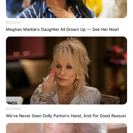
BUZZDAY
Meghan Markle's Daughter All Grown Up — See Her Now!
BUZZDAY
We’ve Never Seen Dolly Parton's Hand, And For Good Reason