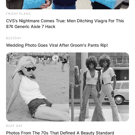
FRIDAY PLANS
CVS’s Nightmare Comes True: Men Ditching Viagra For This
87¢ Generic Aisle 7 Hack
BUZZDAY
Wedding Photo Goes Viral After Groom's Pants Rip!
Еден од најстарите
градови на
Балканот се наоѓа
во Македонија
Сместен во грлото на изгаснат вулкан, на
BUZZ DAY
Photos From The 70s That Defined A Beauty Standard
западната страна на Осогово, се наоѓа еден