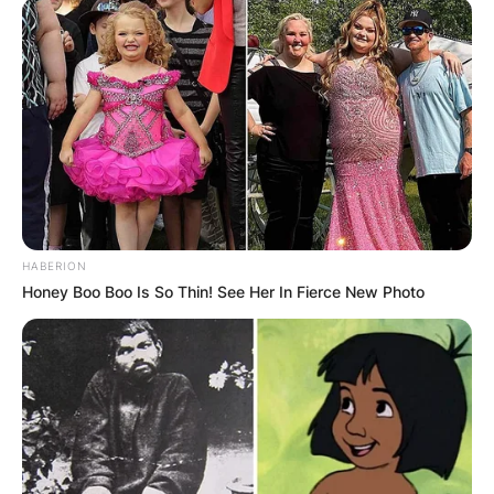
HABERION
Honey Boo Boo Is So Thin! See Her In Fierce New Photo