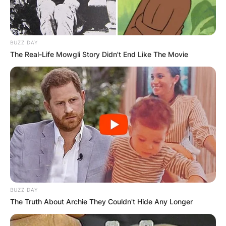
BUZZ DAY
The Real-Life Mowgli Story Didn't End Like The Movie
BUZZ DAY
The Truth About Archie They Couldn't Hide Any Longer