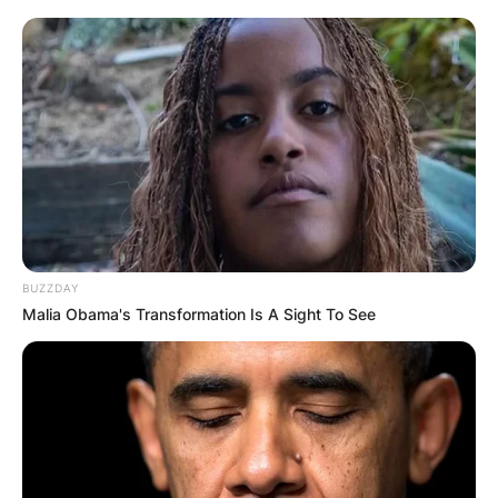
Една легенда се крие за Краличина кула,
односно кулата на царот Костадин и
царицата Елена Дејановиќ, кои имале ќерка
Сара. Во моментите кога Турците го
нападнале градот и сакале да го заземат,
тие никако не можеле да ја разбијат оваа
BUZZDAY
кула.
Malia Obama's Transformation Is A Sight To See
Турците почнале да гаѓаат со запалени
стрели во кулата и успеале да го запалат
горниот дел. По нивниот притисок, не
останал друг избор, освен Сара да ги фрли
клучевите од кулата и да избега преку