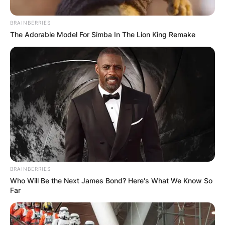
BRAINBERRIES
The Adorable Model For Simba In The Lion King Remake
Мартина: На патот до успехот,
нема скратени патчиња
Во ритамот и резонанцата на отчукувања на
срцето, се развива патувањето на една млада
девојка, откривајќи наратив проткаен со
страст,
BRAINBERRIES
Прочитај повеќе
Who Will Be the Next James Bond? Here's What We Know So
Far