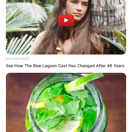
КОНТАКТИРАЈ СО НАС:
BRAINBERRIES
info@gladiator.mk
See How The Blue Lagoon Cast Has Changed After 46 Years
ГЛАДИАТОР
За нас
Политика на приватност
ПАРТНЕРИ: