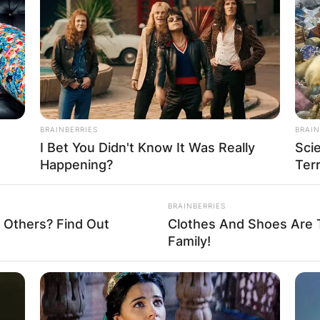
ка ги повикува патниците со ветување за неспоредлив
ој и луксуз. Рај каде модерните
очитај повеќе
BRAINBERRIES
BRAIN
I Bet You Didn't Know It Was Really
Sci
ајчино
Happening?
Terr
чино се наоѓа во областа Долна Преспа, оддалечено е 6
BRAINBERRIES
метри од Преспанско Езеро и 32 километри од Ресен,
 Others? Find Out
Clothes And Shoes Are T
у
Family!
очитај повеќе