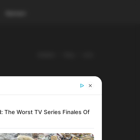
Контакт
Gladiator
Blog
село
d: The Worst TV Series Finales Of