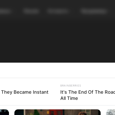
увања
Локали
Останато
Продавница
BRAINBERRIES
 They Became Instant
It's The End Of The Roa
двор од обично село во Маврово
All Time
здено во величенственото Маврово, магичното село