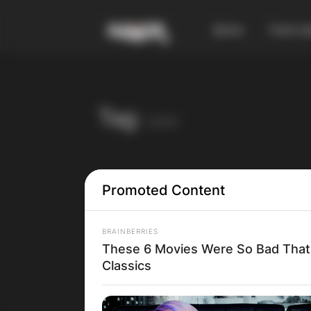
Дома
Смест
Tag:
село
Promoted Content
BRAINBERRIES
These 6 Movies Were So Bad That
На
Classics
Вгне