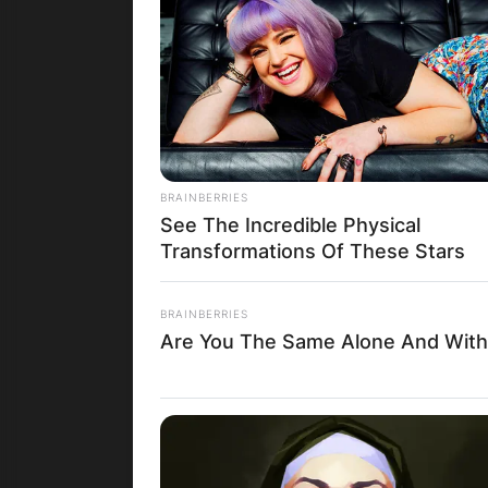
Ради
спок
Пр
BRAINBERRIES
See The Incredible Physical
Бр
Transformations Of These Stars
Брај
BRAINBERRIES
кило
Are You The Same Alone And With
окол
Пр