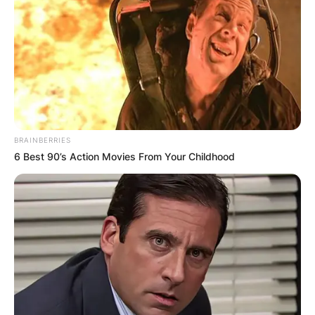
КОНТАКТИРАЈ СО НАС:
info@gladiator.mk
BRAINBERRIES
6 Best 90’s Action Movies From Your Childhood
ГЛАДИАТОР
За нас
Политика на приватност
ПАРТНЕРИ: