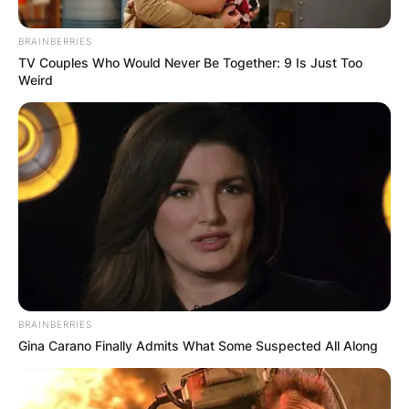
BRAINBERRIES
TV Couples Who Would Never Be Together: 9 Is Just Too
Weird
Свето место за сите верници:
Манастир каде се случуваат
чуда 1.000 години
Манастирот од духовно и историско значење,
„Свети Прохор Пчински“ се наоѓа на левиот
брег на реката Пчиња и тоа е
BRAINBERRIES
Прочитај повеќе
Gina Carano Finally Admits What Some Suspected All Along