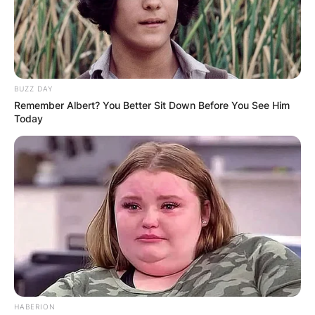
BUZZ DAY
Литургија на 1.762 метри
Remember Albert? You Better Sit Down Before You See Him
надморска височина –
Today
традиција на крушевчани која
трае со години (Фото)
Крушевчани имаат прекрасна традиција која се
одржува првата сабота од месец јуни секоја
година, а така беше и во оваа
Прочитај повеќе
HABERION