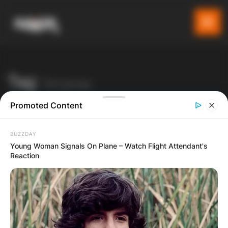
Tag:
Литургија
Promoted Content
Gladiator
Blog
Литургија
BUZZDAY
Young Woman Signals On Plane – Watch Flight Attendant's
Reaction