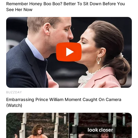
Remember Honey Boo Boo? Better To Sit Down Before You
See Her Now
КОНТАКТИРАЈ СО НАС:
info@gladiator.mk
ГЛАДИАТОР
BUZZDAY
За нас
Embarrassing Prince William Moment Caught On Camera
(Watch)
Политика на приватност
ПАРТНЕРИ: