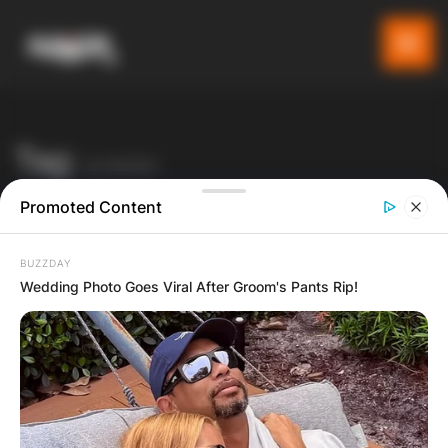
Tag:
кучково
Promoted Content
Gladiator
Blog
кучково
BUZZDAY
Wedding Photo Goes Viral After Groom's Pants Rip!