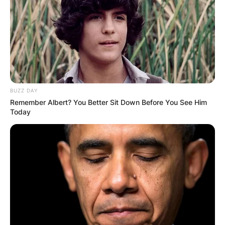
КОНТАКТИРАЈ СО НАС:
BUZZ DAY
Remember Albert? You Better Sit Down Before You See Him
info@gladiator.mk
Today
ГЛАДИАТОР
За нас
Политика на приватност
ПАРТНЕРИ: