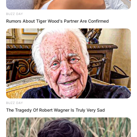
BUZZ DAY
Rumors About Tiger Wood's Partner Are Confirmed
Литургија на 1.762 метри
надморска височина –
традиција на крушевчани која
трае со години (Фото)
Крушевчани имаат прекрасна традиција која се
одржува првата сабота од месец јуни секоја
BUZZ DAY
година, а така беше и во оваа
The Tragedy Of Robert Wagner Is Truly Very Sad
Прочитај повеќе