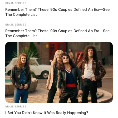
BRAINBERRIES
Remember Them? These '90s Couples Defined An Era—See
The Complete List
КОНТАКТИРАЈ СО НАС:
BRAINBERRIES
Remember Them? These '90s Couples Defined An Era—See
The Complete List
info@gladiator.mk
ГЛАДИАТОР
За нас
Политика на приватност
ПАРТНЕРИ:
BRAINBERRIES
I Bet You Didn't Know It Was Really Happening?