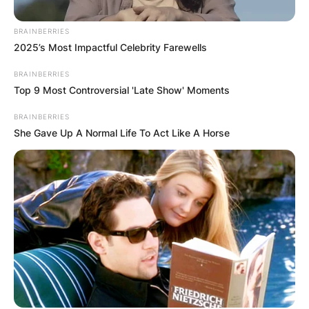
BRAINBERRIES
2025’s Most Impactful Celebrity Farewells
BRAINBERRIES
Top 9 Most Controversial 'Late Show' Moments
Новогодишен базар
BRAINBERRIES
Кога последен пат сте се прошетале низ
She Gave Up A Normal Life To Act Like A Horse
раздвижениот градски трговски центар во
Скопје, опкружен со волшебната арома на
празнични задоволства
Прочитај повеќе