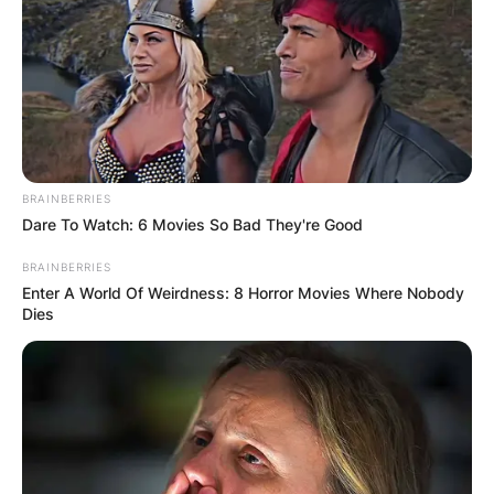
BRAINBERRIES
Dare To Watch: 6 Movies So Bad They're Good
BRAINBERRIES
Enter A World Of Weirdness: 8 Horror Movies Where Nobody
Dies
Поставен и осветен Крстот на
тврдината Градиште
Селото наречено Град се наоѓа во општина
Делчево, на неколку километри од патот