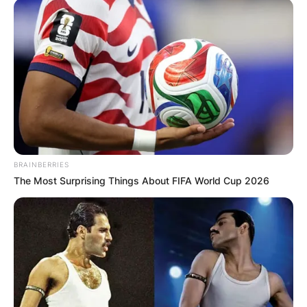
Политика на приватност
ПАРТНЕРИ:
BRAINBERRIES
СОЦИЈАЛНИ МРЕЖИ:
The Most Surprising Things About FIFA World Cup 2026
facebook
ИЗБЕРИ ЈАЗИК: