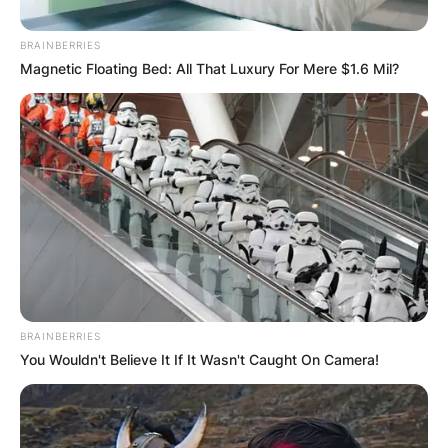
BRAINBERRIES
Magnetic Floating Bed: All That Luxury For Mere $1.6 Mil?
„Света вода“ – три лековити
извори посветени на Св.
Богородица, Св. Недела и Св.
Петка
На околу 15 километри јужно од Делчево, во
живописниот предел на селото Тработивиште,
BRAINBERRIES
се наоѓа светото место познато како „Света
You Wouldn't Believe It If It Wasn't Caught On Camera!
Прочитај повеќе