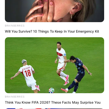
Делчево – Берово и истото изобилува со
Прочитај повеќе
BRAINBERRIES
Will You Survive? 10 Things To Keep In Your Emergency Kit
КОНТАКТИРАЈ СО НАС:
info@gladiator.mk
ГЛАДИАТОР
BRAINBERRIES
Think You Know FIFA 2026? These Facts May Surprise You
За нас