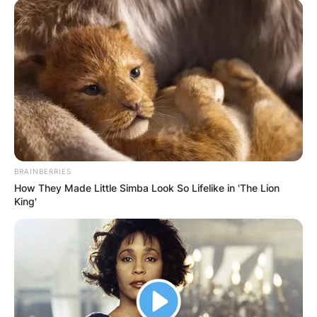
Прочитај повеќе
КОНТАКТИРАЈ СО НАС:
BRAINBERRIES
How They Made Little Simba Look So Lifelike in 'The Lion
info@gladiator.mk
King'
ГЛАДИАТОР
За нас
Политика на приватност