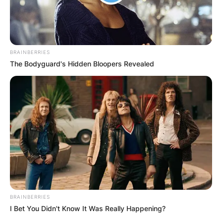
ПАРТНЕРИ:
BRAINBERRIES
The Bodyguard's Hidden Bloopers Revealed
СОЦИЈАЛНИ МРЕЖИ:
facebook
ИЗБЕРИ ЈАЗИК:
BRAINBERRIES
I Bet You Didn't Know It Was Really Happening?