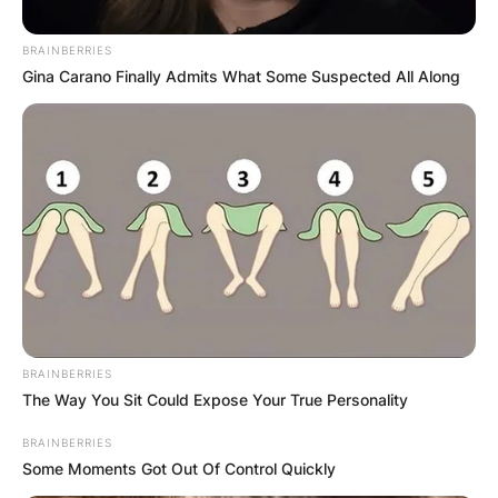
BRAINBERRIES
Gina Carano Finally Admits What Some Suspected All Along
Во Македонија се наоѓа една од
најчудотворните икони во
светот
Чудесната икона, живописана од зографот
BRAINBERRIES
Димитриј Аргири, е подарок на светиот игумен
The Way You Sit Could Expose Your True Personality
на Дохијарската Обител, Архимандрит г.
BRAINBERRIES
Григориј за Струмица
Some Moments Got Out Of Control Quickly