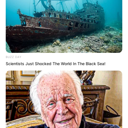
BUZZ DAY
Scientists Just Shocked The World In The Black Sea!
Чествување на патронот и
заштитник на градот Радовиш –
Св. Спасо Радовишки
Со одржување на вечерната богослужба во