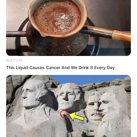
За нас
Политика на приватност
ПАРТНЕРИ:
BUZZ DAY
This Liquid Causes Cancer And We Drink It Every Day
СОЦИЈАЛНИ МРЕЖИ:
facebook
ИЗБЕРИ ЈАЗИК: