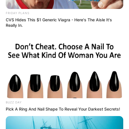
FRIDAY PLANS
CVS Hides This $1 Generic Viagra - Here's The Aisle It's
Really In.
Денеска се празнува Света
Петка – заштитничка на жените,
болните и сиромашните
Денеска, 27 октомври, Православната црква го
одбележува празникот на Преподобната мајка
и чудотворка Параскева, позната и како Света
Петка. Таа
BUZZ DAY
Pick A Ring And Nail Shape To Reveal Your Darkest Secrets!
Прочитај повеќе