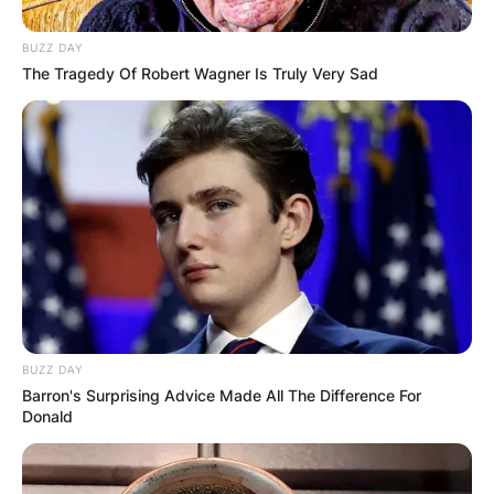
Храм „Св.Троица“, на 20 август, од Неговото
Високопреосвештенство Митрополитот
BUZZ DAY
Брегалнички г. Иларион во сослужение на
The Tragedy Of Robert Wagner Is Truly Very Sad
Прочитај повеќе
BUZZ DAY
КОНТАКТИРАЈ СО НАС:
Barron's Surprising Advice Made All The Difference For
Donald
info@gladiator.mk
ГЛАДИАТОР