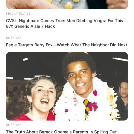
FRIDAY PLANS
CVS’s Nightmare Comes True: Men Ditching Viagra For This
87¢ Generic Aisle 7 Hack
BUZZDAY
Прва македонска ракија со
Eagle Targets Baby Fox—Watch What The Neighbor Did Next
мирис како парфем
Дестилеријата Плетварски нуди голем избор
на овошни ракии кои ги носат запоставените
плодови во центарот на вниманието. Од
ароматична ракија
Прочитај повеќе
BUZZDAY
The Truth About Barack Obama's Parents Is Spilling Out