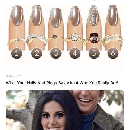
КОНТАКТИРАЈ СО НАС:
info@gladiator.mk
ГЛАДИАТОР
BUZZ DAY
За нас
What Your Nails And Rings Say About Who You Really Are!
Политика на приватност
ПАРТНЕРИ: