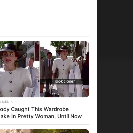
СОЦИЈАЛНИ МРЕЖИ:
facebook
R MEDIA
ody Caught This Wardrobe
ИЗБЕРИ ЈАЗИК:
take In Pretty Woman, Until Now