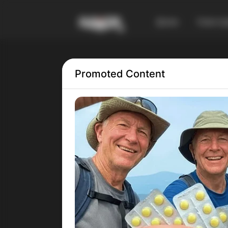
Дома
Смест
Promoted Content
Tag:
пирамида
Пи
гра