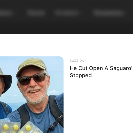
увања
Локали
Останато
Продавница
BUZZ DAY
He Cut Open A Saguaro
Stopped
рамиди во Македонија – монументални
дби или дело на мајка природа?