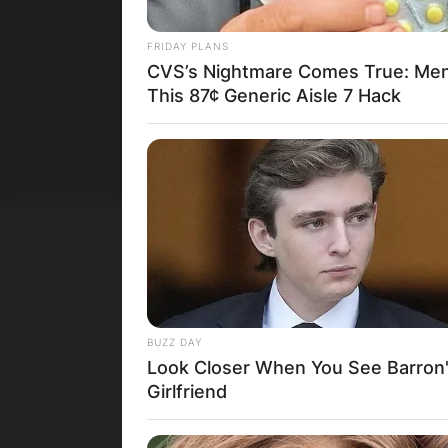
Пира
се н
FRIDAY PLANS
циви
CVS’s Nightmare Comes True: Men 
This 87¢ Generic Aisle 7 Hack
Пр
КОНТАКТИРАЈ СО НАС:
ГЛ
info@gladiator.mk
За н
BUZZ DAY
Look Closer When You See Barron
Пол
Girlfriend