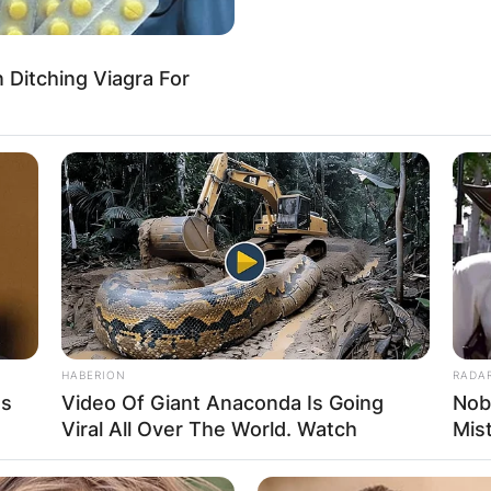
мидите се едни од најпознатите градби во историјата. Тие
аоѓаат на различни локации, а се изградени од
лизациите во
Ditching Viagra For
очитај повеќе
АДИАТОР
ПАРТНЕРИ:
ас
HABERION
RADA
's
Video Of Giant Anaconda Is Going
Nob
итика на приватност
Viral All Over The World. Watch
Mis