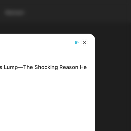
Контакт
Gladiator
Blog
пирамида
's Lump—The Shocking Reason He