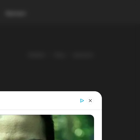
Контакт
Gladiator
Blog
враништа