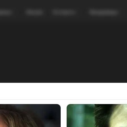
увања
Локали
Останато
Продавница
о во Враништа: Се појави ликот на
ус Христос