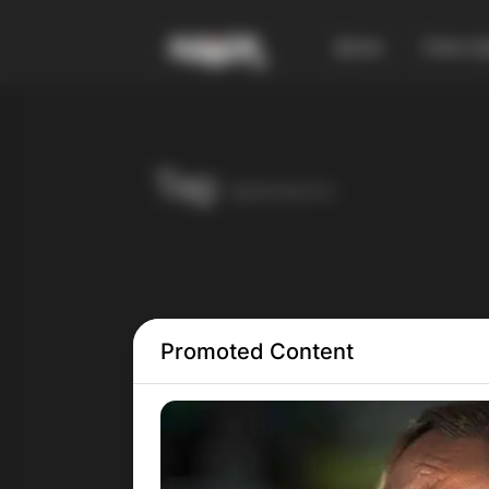
Дома
Смест
Tag:
враништа
Promoted Content
Чуд
Ис