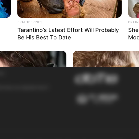
очитај повеќе
BRAINBERRIES
BRAIN
Tarantino’s Latest Effort Will Probably
She
Be His Best To Date
Mod
АДИАТОР
ПАРТНЕРИ:
ас
итика на приватност