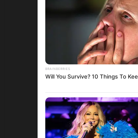
Во с
и Да
дека
Пр
BRAINBERRIES
Will You Survive? 10 Things To Ke
Под
Мак
и н
Во с
Бого
леге