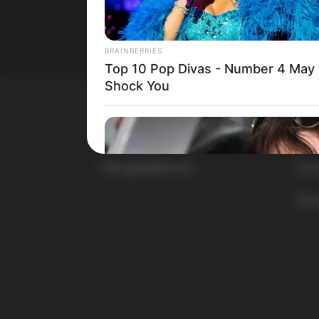
Пр
BRAINBERRIES
Top 10 Pop Divas - Number 4 May
Shock You
КОНТАКТИРАЈ СО НАС:
ГЛ
info@gladiator.mk
За н
Пол