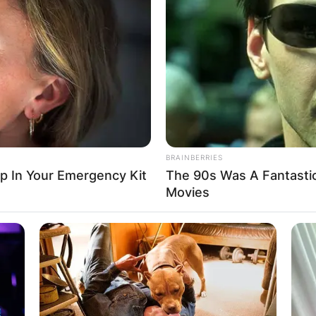
елотo Враништа, во близина на Струга, Црквата Св. Кузман
мјан стана центар на внимание откако верници тврдат
очитај повеќе
BRAINBERRIES
ep In Your Emergency Kit
The 90s Was A Fantasti
арокот на апостол Павле за
Movies
едонија: Мистичниот „животен ковчег“
еговата врска со цар Самоил
елото Враништа, струшко, постои црквата „Св.
родица“ која е во урнатини, а за неа постојат голем број
нди и