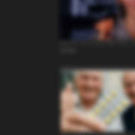
BRAINBERRIES
The Massive Snake That's Redefin
'Giant'—Bigger Than Anacondas