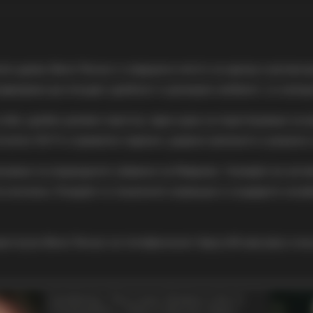
та црква, Вила Тексас е совршено место за одмор и релакса
зајнирани да понудат удобност и домашен амбиент, со капацит
соба, удобен дневен престој, чајна кујна за подготвување на
платен Wi-Fi и приватен паркинг, додека греењето е решено 
жување на природните убавини на Маврово. Уживајте во акти
 околина. Откријте ги локалните атракции и создадете нез
рестој во Вила Тексас на телефонскиот број 078 409 509 и ис