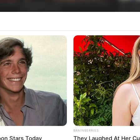
BRAINBERRIES
oon Stars Today
They Laughed At Her C