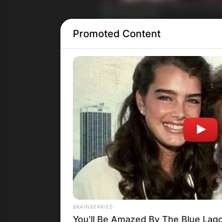
Promoted Content
BRAINBERRIES
You'll Be Amazed By The Blue Lag