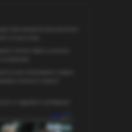
ција. Оваа прекрасна вила располага
ет за 4 до 5 лица.
 вашиот омилен оброк и купатило.
со инвертери.
вности како планинарење, скијање
аборавни спомени со вашите
кусете го најдоброто од Маврово!