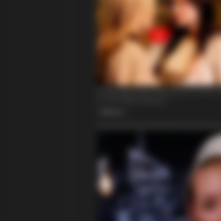
BRAINBERRIES
Meet The 6 Legendary Child Actor
Criminals