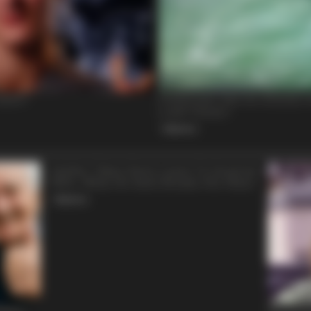
BRAINBERRIES
BRAIN
ing
Unleashing Her Passion: Demi Moore's
The
8 Sultriest Movie Roles!
Cha